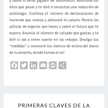
y sabré si serás jugador de baloncesto. Menciona los
kilos que pesas y te diré si necesitas una reducción de
estómago. Confiesa el número de declaraciones de
hacienda que revisas y adivinaré tu salario. Revela las
pólizas de seguros que haces y sabré el futuro que te
espera. Anuncia el número de calzado que gastas y te
diré si vas a tener suerte en las rebajas. Divulga tus
“medidas” y conoceré los metros de eslora del barco
de tu amante, donde tomas el sol.
Fa
T
Li
E
Pr
C
ce
wi
n
m
in
o
b
tt
ke
ai
t
m
o
er
dI
l
p
o
n
ar
PRIMERAS
k
tir
PRIMERAS CLAVES DE LA
CLAVES