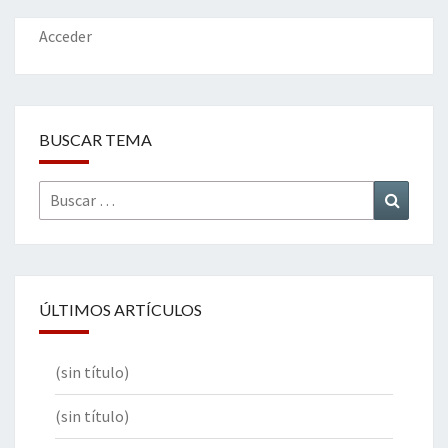
o
n
ar
k
tir
Acceder
BUSCAR TEMA
Buscar
Buscar
por:
ÚLTIMOS ARTÍCULOS
(sin título)
(sin título)