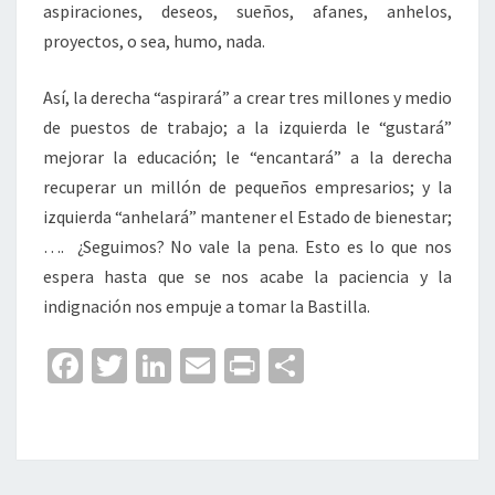
aspiraciones, deseos, sueños, afanes, anhelos,
proyectos, o sea, humo, nada.
Así, la derecha “aspirará” a crear tres millones y medio
de puestos de trabajo; a la izquierda le “gustará”
mejorar la educación; le “encantará” a la derecha
recuperar un millón de pequeños empresarios; y la
izquierda “anhelará” mantener el Estado de bienestar;
…. ¿Seguimos? No vale la pena. Esto es lo que nos
espera hasta que se nos acabe la paciencia y la
indignación nos empuje a tomar la Bastilla.
Fa
T
Li
E
Pr
C
ce
wi
n
m
in
o
b
tt
ke
ai
t
m
o
er
dI
l
p