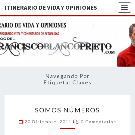
ITINERARIO DE VIDA Y OPINIONES
Togg
ITINERA
BREVE
RECORRIDO
VITAL Y
DE VIDA
COMENTARIOS
DE
OPINION
ACTUALIDAD
Navegando Por
Etiqueta:
Claves
SOMOS
SOMOS NÚMEROS
NÚMEROS
Comentarios
20 Diciembre, 2011
0 Comentarios