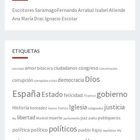
Escritores
Saramago
Fernando Arrabal
Isabel Allende
Ana María Drac
Ignacio Escolar
ETIQUETAS
amor
congreso
ciudadanos
bitácora
amistad
Constitución
Dios
democracia
corrupción
corruptos
crisis
España
gobierno
Estado
felicidad.
Franco
justicia
Iglesia
Historia
honradez
hunos
hotros
indignados
libertad
muerte
politiqueros
Madrid
paz
poeta
ley
parlamento
políticos
política
político
pueblo
Rajoy
rey
república