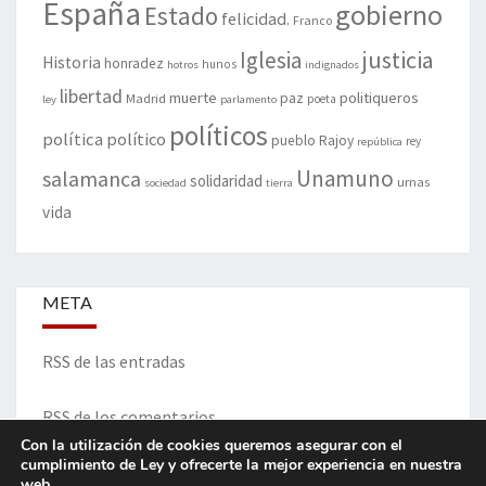
España
gobierno
Estado
felicidad.
Franco
justicia
Iglesia
Historia
honradez
hunos
hotros
indignados
libertad
muerte
politiqueros
Madrid
paz
poeta
ley
parlamento
políticos
política
político
pueblo
Rajoy
rey
república
Unamuno
salamanca
solidaridad
urnas
sociedad
tierra
vida
META
RSS de las entradas
RSS de los comentarios
Con la utilización de cookies queremos asegurar con el
cumplimiento de Ley y ofrecerte la mejor experiencia en nuestra
web.