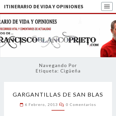
ITINERARIO DE VIDA Y OPINIONES
Togg
ITINERA
BREVE
RECORRIDO
VITAL Y
DE VIDA
COMENTARIOS
DE
OPINION
ACTUALIDAD
Navegando Por
Etiqueta:
Cigüeña
GARGANTILLAS
GARGANTILLAS DE SAN BLAS
DE
SAN
Comentarios
6 Febrero, 2013
0 Comentarios
BLAS