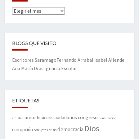
Archivos
BLOGS QUE VISITO
Escritores
Saramago
Fernando Arrabal
Isabel Allende
Ana María Drac
Ignacio Escolar
ETIQUETAS
amor
congreso
ciudadanos
bitácora
amistad
Constitución
Dios
democracia
corrupción
corruptos
crisis