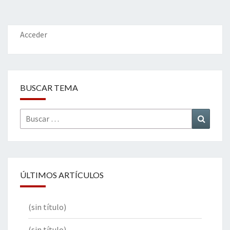
o
er
dI
l
p
o
n
ar
k
tir
Acceder
BUSCAR TEMA
Buscar
Buscar
por:
ÚLTIMOS ARTÍCULOS
(sin título)
(sin título)