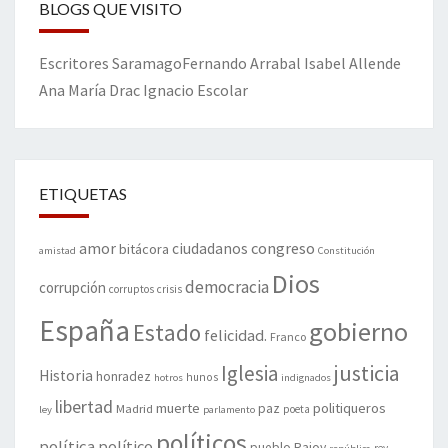
BLOGS QUE VISITO
Escritores
Saramago
Fernando Arrabal
Isabel Allende
Ana María Drac
Ignacio Escolar
ETIQUETAS
amor
congreso
ciudadanos
bitácora
amistad
Constitución
Dios
democracia
corrupción
corruptos
crisis
España
gobierno
Estado
felicidad.
Franco
justicia
Iglesia
Historia
honradez
hunos
hotros
indignados
libertad
muerte
politiqueros
Madrid
paz
poeta
ley
parlamento
políticos
política
político
pueblo
Rajoy