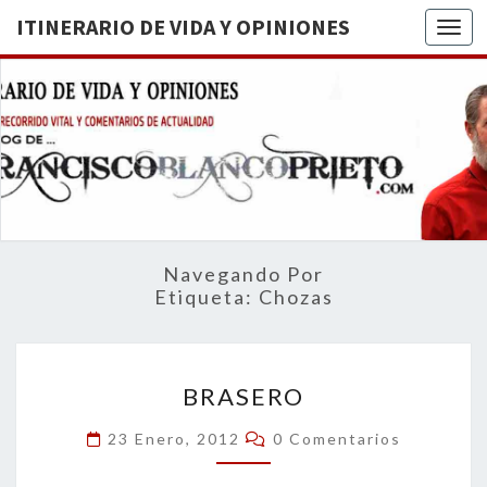
ITINERARIO DE VIDA Y OPINIONES
Togg
ITINERA
BREVE
RECORRIDO
VITAL Y
DE VIDA
COMENTARIOS
DE
OPINION
ACTUALIDAD
Navegando Por
Etiqueta:
Chozas
BRASERO
BRASERO
Comentarios
23 Enero, 2012
0 Comentarios