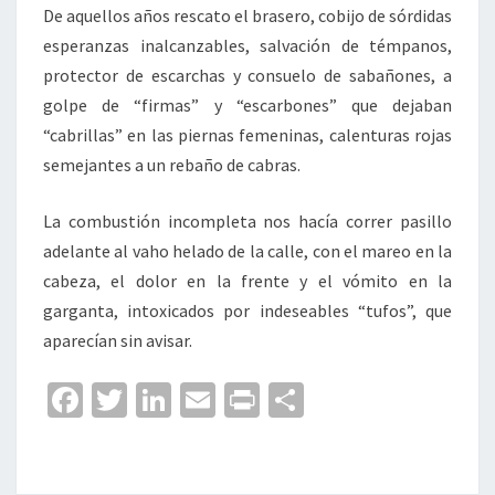
De aquellos años rescato el brasero, cobijo de sórdidas
esperanzas inalcanzables, salvación de témpanos,
protector de escarchas y consuelo de sabañones, a
golpe de “firmas” y “escarbones” que dejaban
“cabrillas” en las piernas femeninas, calenturas rojas
semejantes a un rebaño de cabras.
La combustión incompleta nos hacía correr pasillo
adelante al vaho helado de la calle, con el mareo en la
cabeza, el dolor en la frente y el vómito en la
garganta, intoxicados por indeseables “tufos”, que
aparecían sin avisar.
Fa
T
Li
E
Pr
C
ce
wi
n
m
in
o
b
tt
ke
ai
t
m