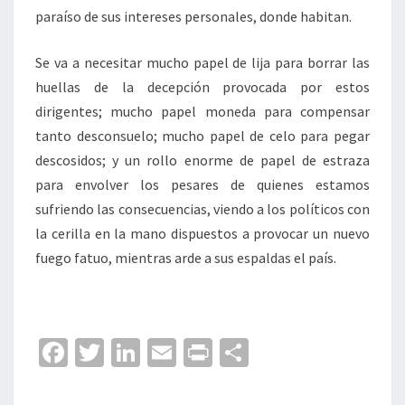
paraíso de sus intereses personales, donde habitan.
Se va a necesitar mucho papel de lija para borrar las
huellas de la decepción provocada por estos
dirigentes; mucho papel moneda para compensar
tanto desconsuelo; mucho papel de celo para pegar
descosidos; y un rollo enorme de papel de estraza
para envolver los pesares de quienes estamos
sufriendo las consecuencias, viendo a los políticos con
la cerilla en la mano dispuestos a provocar un nuevo
fuego fatuo, mientras arde a sus espaldas el país.
Fa
T
Li
E
Pr
C
ce
wi
n
m
in
o