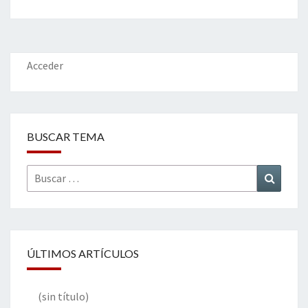
b
tt
ke
ai
t
m
o
er
dI
l
p
o
n
ar
k
tir
Acceder
BUSCAR TEMA
Buscar
Buscar
por:
ÚLTIMOS ARTÍCULOS
(sin título)