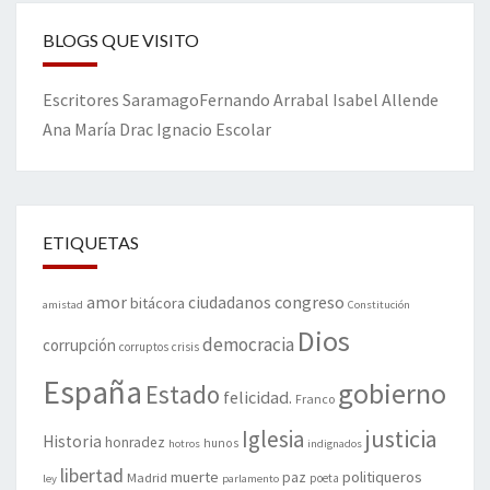
BLOGS QUE VISITO
Escritores
Saramago
Fernando Arrabal
Isabel Allende
Ana María Drac
Ignacio Escolar
ETIQUETAS
amor
congreso
ciudadanos
bitácora
amistad
Constitución
Dios
democracia
corrupción
corruptos
crisis
España
gobierno
Estado
felicidad.
Franco
justicia
Iglesia
Historia
honradez
hunos
hotros
indignados
libertad
muerte
politiqueros
Madrid
paz
poeta
ley
parlamento