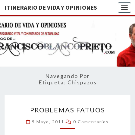
ITINERARIO DE VIDA Y OPINIONES
Togg
ITINERA
BREVE
RECORRIDO
VITAL Y
DE VIDA
COMENTARIOS
DE
OPINION
ACTUALIDAD
Navegando Por
Etiqueta:
Chispazos
PROBLEMAS
PROBLEMAS FATUOS
FATUOS
Comentarios
9 Mayo, 2011
0 Comentarios