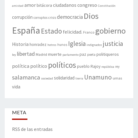
amor
congreso
ciudadanos
bitácora
amistad
Constitución
Dios
democracia
corrupción
corruptos
crisis
España
gobierno
Estado
felicidad.
Franco
justicia
Iglesia
Historia
honradez
hunos
hotros
indignados
libertad
muerte
politiqueros
Madrid
paz
poeta
ley
parlamento
políticos
política
político
pueblo
Rajoy
rey
república
Unamuno
salamanca
solidaridad
urnas
sociedad
tierra
vida
META
RSS de las entradas