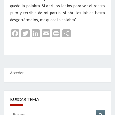
queda la palabra. Si abrí los labios para ver el rostro
puro y terrible de mi patria, si abrí los labios hasta
desgarrármelos, me queda la palabra”
Fa
T
Li
E
Pr
C
ce
wi
n
m
in
o
b
tt
ke
ai
t
m
o
er
dI
l
p
o
n
ar
k
tir
Acceder
BUSCAR TEMA
Buscar
Buscar