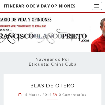
ITINERARIO DE VIDA Y OPINIONES
Togg
ITINERA
BREVE
RECORRIDO
VITAL Y
DE VIDA
COMENTARIOS
DE
OPINION
ACTUALIDAD
Navegando Por
Etiqueta:
China Cuba
BLAS
BLAS DE OTERO
DE
OTERO
Comentarios
15 Marzo, 2014
0 Comentarios