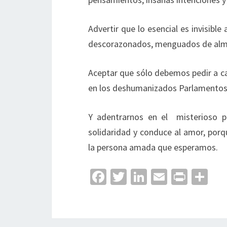
Advertir que lo esencial es invisibl
descorazonados, menguados de alma y
Aceptar que sólo debemos pedir a ca
en los deshumanizados Parlamentos 
Y adentrarnos en el misterioso pa
solidaridad y conduce al amor, porq
la persona amada que esperamos.
Fa
T
Li
E
Pr
C
ce
wi
n
m
in
o
b
tt
ke
ai
t
m
o
er
dI
l
p