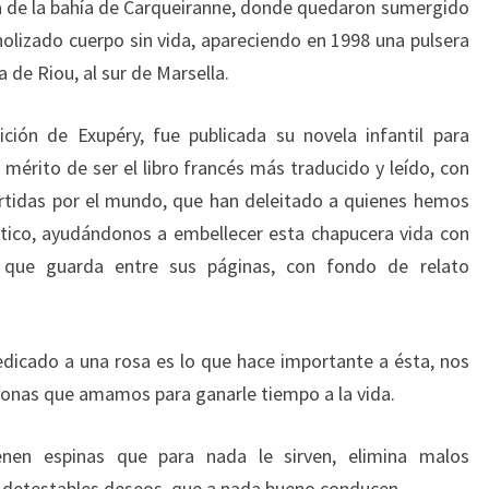
a de la bahía de Carqueiranne, donde quedaron sumergido
holizado cuerpo sin vida, apareciendo en 1998 una pulsera
a de Riou, al sur de Marsella.
ción de Exupéry, fue publicada su novela infantil para
 mérito de ser el libro francés más traducido y leído, con
rtidas por el mundo, que han deleitado a quienes hemos
tico, ayudándonos a embellecer esta chapucera vida con
s que guarda entre sus páginas, con fondo de relato
edicado a una rosa es lo que hace importante a ésta, nos
rsonas que amamos para ganarle tiempo a la vida.
enen espinas que para nada le sirven, elimina malos
y detestables deseos, que a nada bueno conducen.