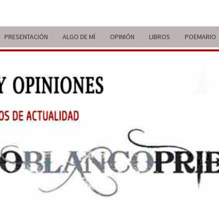
PRESENTACIÓN
ALGO DE MÍ
OPINIÓN
LIBROS
POEMARIO
ITIN
BREVE
RECORRIDO
VITAL Y
COMENTARIOS
DE V
DE
ACTUALIDAD