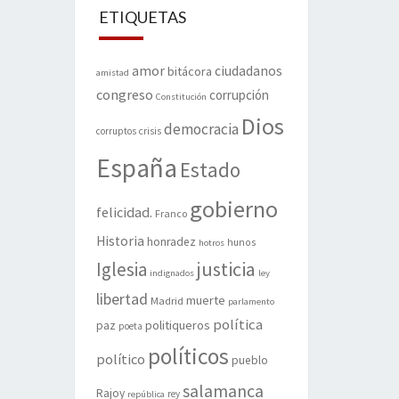
ETIQUETAS
amor
ciudadanos
bitácora
amistad
congreso
corrupción
Constitución
Dios
democracia
corruptos
crisis
España
Estado
gobierno
felicidad.
Franco
Historia
honradez
hunos
hotros
justicia
Iglesia
indignados
ley
libertad
muerte
Madrid
parlamento
política
politiqueros
paz
poeta
políticos
político
pueblo
salamanca
Rajoy
rey
república