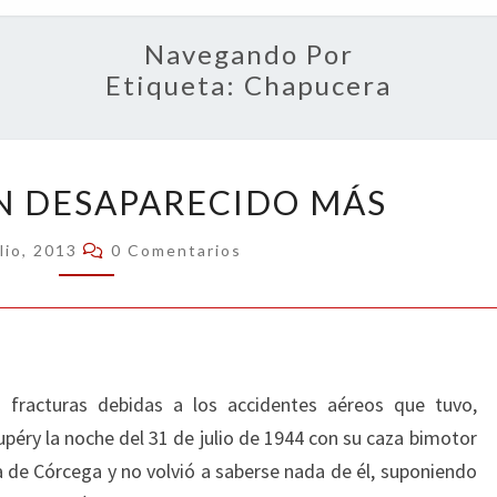
OPIN
Navegando Por
Etiqueta:
Chapucera
EXUPÉRY,
UN DESAPARECIDO MÁS
UN
DESAPARECIDO
Comentarios
lio, 2013
0 Comentarios
MÁS
 fracturas debidas a los accidentes aéreos que tuvo,
péry la noche del 31 de julio de 1944 con su caza bimotor
 de Córcega y no volvió a saberse nada de él, suponiendo