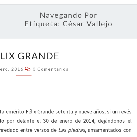
OPIN
Navegando Por
Etiqueta:
César Vallejo
FÉLIX
LIX GRANDE
GRANDE
Comentarios
rero, 2016
0 Comentarios
a emérito Félix Grande setenta y nueve años, si un revés
ado por delante el 30 de enero de 2014, dejándonos el
enredado entre versos de
Las piedras
, amamantados con