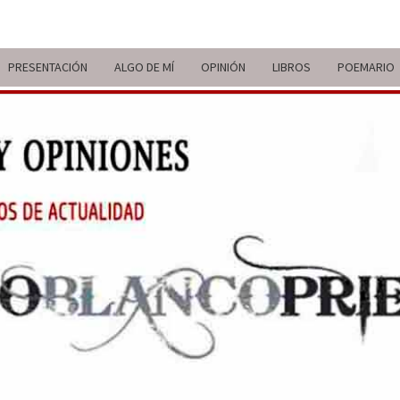
PRESENTACIÓN
ALGO DE MÍ
OPINIÓN
LIBROS
POEMARIO
ITIN
BREVE
RECORRIDO
VITAL Y
COMENTARIOS
DE V
DE
ACTUALIDAD