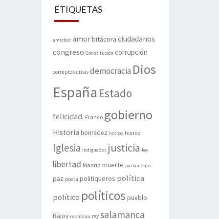
ETIQUETAS
amor
ciudadanos
bitácora
amistad
congreso
corrupción
Constitución
Dios
democracia
corruptos
crisis
España
Estado
gobierno
felicidad.
Franco
Historia
honradez
hunos
hotros
justicia
Iglesia
indignados
ley
libertad
muerte
Madrid
parlamento
política
politiqueros
paz
poeta
políticos
político
pueblo
salamanca
Rajoy
rey
república