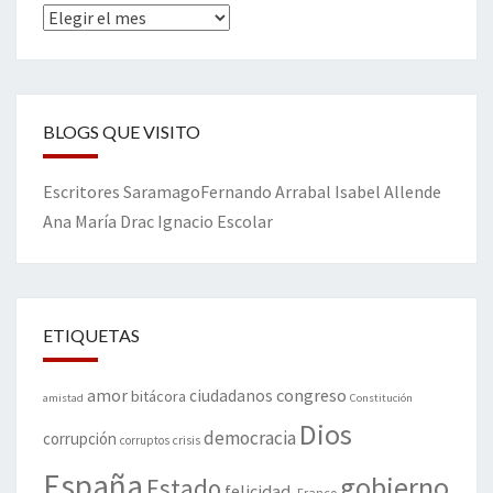
Archivos
BLOGS QUE VISITO
Escritores
Saramago
Fernando Arrabal
Isabel Allende
Ana María Drac
Ignacio Escolar
ETIQUETAS
amor
congreso
ciudadanos
bitácora
amistad
Constitución
Dios
democracia
corrupción
corruptos
crisis
España
gobierno
Estado
felicidad.
Franco