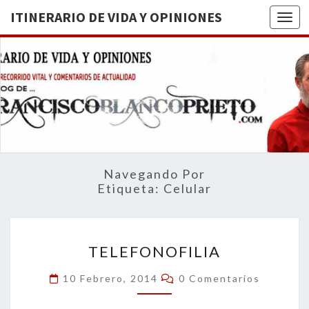
ITINERARIO DE VIDA Y OPINIONES
Togg
ITINERA
BREVE
RECORRIDO
VITAL Y
DE VIDA
COMENTARIOS
DE
OPINION
ACTUALIDAD
Navegando Por
Etiqueta:
Celular
TELEFONOFILIA
TELEFONOFILIA
Comentarios
10 Febrero, 2014
0 Comentarios