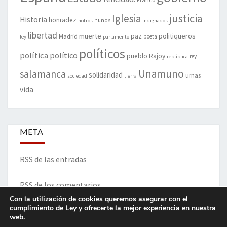
justicia
Iglesia
Historia
honradez
hunos
hotros
indignados
libertad
muerte
politiqueros
Madrid
paz
poeta
ley
parlamento
políticos
política
político
pueblo
Rajoy
rey
república
Unamuno
salamanca
solidaridad
urnas
sociedad
tierra
vida
META
RSS de las entradas
RSS de los comentarios
Con la utilización de cookies queremos asegurar con el
cumplimiento de Ley y ofrecerte la mejor experiencia en nuestra
web.
ITINERARIO DE VIDA Y OPINIONES - Francisco Blanco Prieto