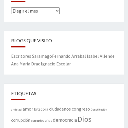
Archivos
BLOGS QUE VISITO
Escritores
Saramago
Fernando Arrabal
Isabel Allende
Ana María Drac
Ignacio Escolar
ETIQUETAS
amor
congreso
ciudadanos
bitácora
amistad
Constitución
Dios
democracia
corrupción
corruptos
crisis