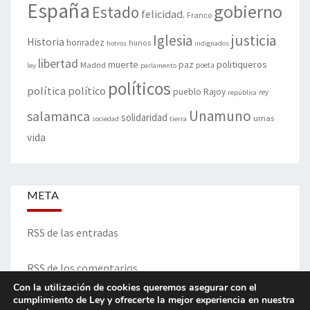
España
gobierno
Estado
felicidad.
Franco
justicia
Iglesia
Historia
honradez
hunos
hotros
indignados
libertad
muerte
politiqueros
Madrid
paz
poeta
ley
parlamento
políticos
política
político
pueblo
Rajoy
rey
república
Unamuno
salamanca
solidaridad
urnas
sociedad
tierra
vida
META
RSS de las entradas
RSS de los comentarios
Con la utilización de cookies queremos asegurar con el
cumplimiento de Ley y ofrecerte la mejor experiencia en nuestra