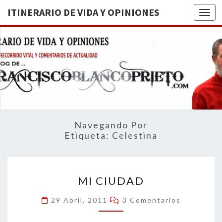
ITINERARIO DE VIDA Y OPINIONES
Togg
ITINERA
BREVE
RECORRIDO
VITAL Y
DE VIDA
COMENTARIOS
DE
OPINION
ACTUALIDAD
Navegando Por
Etiqueta:
Celestina
MI
MI CIUDAD
CIUDAD
Comentarios
29 Abril, 2011
3 Comentarios