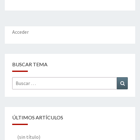
b
tt
ke
ai
t
m
o
er
dI
l
p
o
n
ar
k
tir
Acceder
BUSCAR TEMA
Buscar
Buscar
por:
ÚLTIMOS ARTÍCULOS
(sin título)