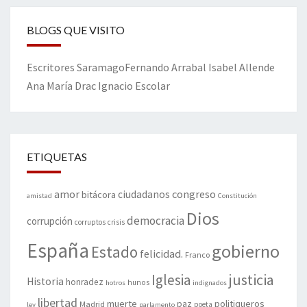
BLOGS QUE VISITO
Escritores
Saramago
Fernando Arrabal
Isabel Allende
Ana María Drac
Ignacio Escolar
ETIQUETAS
amor
congreso
ciudadanos
bitácora
amistad
Constitución
Dios
democracia
corrupción
corruptos
crisis
España
gobierno
Estado
felicidad.
Franco
justicia
Iglesia
Historia
honradez
hunos
hotros
indignados
libertad
muerte
politiqueros
Madrid
paz
poeta
ley
parlamento