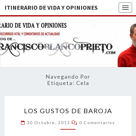
ITINERARIO DE VIDA Y OPINIONES
Togg
ITINERA
BREVE
RECORRIDO
VITAL Y
DE VIDA
COMENTARIOS
DE
OPINION
ACTUALIDAD
Navegando Por
Etiqueta:
Cela
LOS
LOS GUSTOS DE BAROJA
GUSTOS
DE
Comentarios
30 Octubre, 2013
0 Comentarios
BAROJA