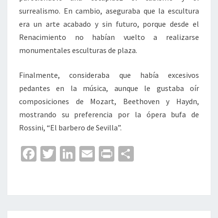
surrealismo. En cambio, aseguraba que la escultura
era un arte acabado y sin futuro, porque desde el
Renacimiento no habían vuelto a realizarse
monumentales esculturas de plaza.
Finalmente, consideraba que había excesivos
pedantes en la música, aunque le gustaba oír
composiciones de Mozart, Beethoven y Haydn,
mostrando su preferencia por la ópera bufa de
Rossini, “El barbero de Sevilla”.
Fa
T
Li
E
Pr
C
ce
wi
n
m
in
o
b
tt
ke
ai
t
m
o
er
dI
l
p
o
n
ar