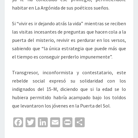
habitar en La Argónida de sus poéticos sueños.
Si “vivir es ir dejando atrás la vida” mientras se reciben
las visitas incesantes de preguntas que hacen cola a la
puerta del misterio, revivir es perdurar en los versos,
sabiendo que “la única estrategia que puede más que
el tiempo es conseguir perderlo impunemente”.
Transgresor, inconformista y contestatario, este
rebelde social expresó su solidaridad con los
indignados del 15-M, diciendo que si la edad se lo
hubiera permitido habría acampado bajo los toldos
que levantaron los jóvenes en la Puerta del Sol.
Fa
T
Li
E
Pr
C
ce
wi
n
m
in
o