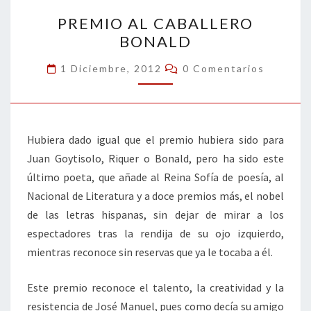
PREMIO
k
tir
PREMIO AL CABALLERO
AL
BONALD
CABALLERO
BONALD
Comentarios
1 Diciembre, 2012
0 Comentarios
Hubiera dado igual que el premio hubiera sido para
Juan Goytisolo, Riquer o Bonald, pero ha sido este
último poeta, que añade al Reina Sofía de poesía, al
Nacional de Literatura y a doce premios más, el nobel
de las letras hispanas, sin dejar de mirar a los
espectadores tras la rendija de su ojo izquierdo,
mientras reconoce sin reservas que ya le tocaba a él.
Este premio reconoce el talento, la creatividad y la
resistencia de José Manuel, pues como decía su amigo