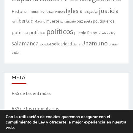
justicia
Iglesia
Historia
honradez
hunos
hotros
indignados
libertad
muerte
politiqueros
Madrid
paz
poeta
ley
parlamento
políticos
política
político
pueblo
Rajoy
rey
república
Unamuno
salamanca
solidaridad
urnas
sociedad
tierra
vida
META
RSS de las entradas
RSS de los comentarios
Con la utilización de cookies queremos asegurar con el
cumplimiento de Ley y ofrecerte la mejor experiencia en nuestra
web.
ITINERARIO DE VIDA Y OPINIONES - Francisco Blanco Prieto