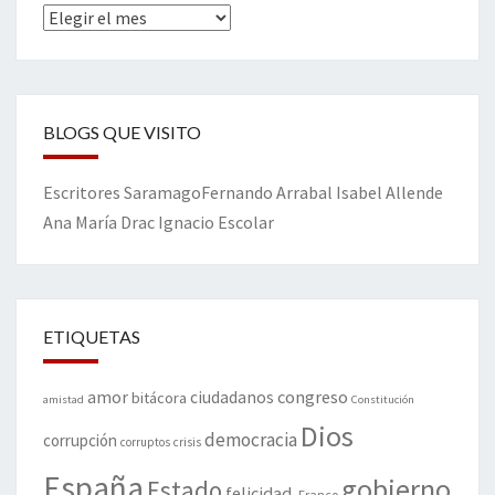
Archivos
BLOGS QUE VISITO
Escritores
Saramago
Fernando Arrabal
Isabel Allende
Ana María Drac
Ignacio Escolar
ETIQUETAS
amor
congreso
ciudadanos
bitácora
amistad
Constitución
Dios
democracia
corrupción
corruptos
crisis
España
gobierno
Estado
felicidad.
Franco