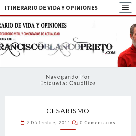
ITINERARIO DE VIDA Y OPINIONES
Togg
ITINERA
BREVE
RECORRIDO
VITAL Y
DE VIDA
COMENTARIOS
DE
OPINION
ACTUALIDAD
Navegando Por
Etiqueta:
Caudillos
CESARISMO
CESARISMO
Comentarios
9 Diciembre, 2011
0 Comentarios