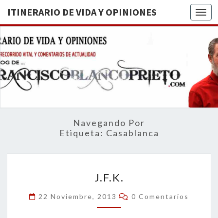
ITINERARIO DE VIDA Y OPINIONES
Togg
ITINERA
BREVE
RECORRIDO
VITAL Y
DE VIDA
COMENTARIOS
DE
OPINION
ACTUALIDAD
Navegando Por
Etiqueta:
Casablanca
J.F.K.
J.F.K.
Comentarios
22 Noviembre, 2013
0 Comentarios