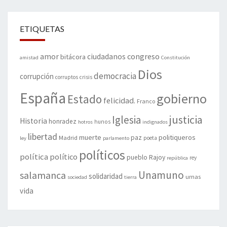
ETIQUETAS
amor
congreso
ciudadanos
bitácora
amistad
Constitución
Dios
democracia
corrupción
corruptos
crisis
España
gobierno
Estado
felicidad.
Franco
justicia
Iglesia
Historia
honradez
hunos
hotros
indignados
libertad
muerte
politiqueros
Madrid
paz
poeta
ley
parlamento
políticos
política
político
pueblo
Rajoy
rey
república
Unamuno
salamanca
solidaridad
urnas
sociedad
tierra
vida