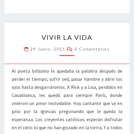
b
tt
ke
ai
t
m
o
er
dI
l
p
o
n
ar
VIVIR
k
tir
VIVIR LA VIDA
LA
VIDA
Comentarios
29 Junio, 2011
0 Comentarios
Al poeta bilbaíno le quedaba la palabra después de
perder el tiempo, sufrir sed, pasar hambre y abrir los
ojos hasta desgarrárselos. A Rick y a Lisa, perdidos en
Casablanca, les quedó para siempre París, donde
vivieron un amor inolvidable. Hay cantante que va en
julio por la iglesias pregonando que le queda la
esperanza. Los creyentes católicos esperan disfrutar
en el cielo lo que no han gozado en la tierra. Y a todos