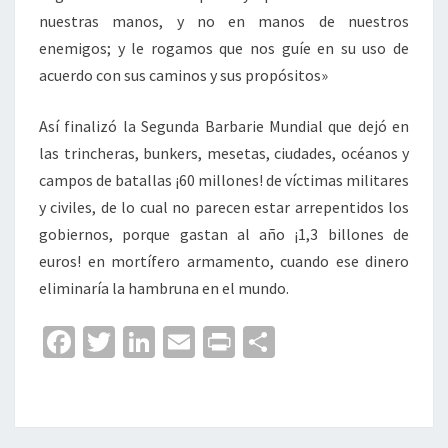
nuestras manos, y no en manos de nuestros
enemigos; y le rogamos que nos guíe en su uso de
acuerdo con sus caminos y sus propósitos»
Así finalizó la Segunda Barbarie Mundial que dejó en
las trincheras, bunkers, mesetas, ciudades, océanos y
campos de batallas ¡60 millones! de víctimas militares
y civiles, de lo cual no parecen estar arrepentidos los
gobiernos, porque gastan al año ¡1,3 billones de
euros! en mortífero armamento, cuando ese dinero
eliminaría la hambruna en el mundo.
Fa
T
Li
E
Pr
C
ce
wi
n
m
in
o
b
tt
ke
ai
t
m
o
er
dI
l
p