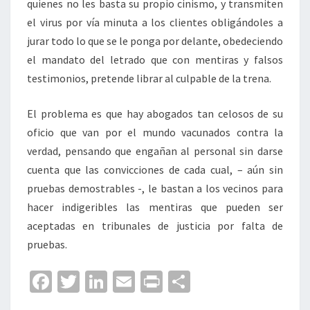
quienes no les basta su propio cinismo, y transmiten
el virus por vía minuta a los clientes obligándoles a
jurar todo lo que se le ponga por delante, obedeciendo
el mandato del letrado que con mentiras y falsos
testimonios, pretende librar al culpable de la trena.
El problema es que hay abogados tan celosos de su
oficio que van por el mundo vacunados contra la
verdad, pensando que engañan al personal sin darse
cuenta que las convicciones de cada cual, – aún sin
pruebas demostrables -, le bastan a los vecinos para
hacer indigeribles las mentiras que pueden ser
aceptadas en tribunales de justicia por falta de
pruebas.
Fa
T
Li
E
Pr
C
ce
wi
n
m
in
o