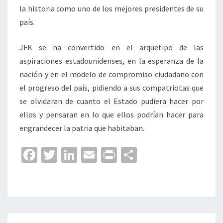
la historia como uno de los mejores presidentes de su
país.
JFK se ha convertido en el arquetipo de las
aspiraciones estadounidenses, en la esperanza de la
nación y en el modelo de compromiso ciudadano con
el progreso del país, pidiendo a sus compatriotas que
se olvidaran de cuanto el Estado pudiera hacer por
ellos y pensaran en lo que ellos podrían hacer para
engrandecer la patria que habitaban.
Fa
T
Li
E
Pr
C
ce
wi
n
m
in
o
b
tt
ke
ai
t
m
o
er
dI
l
p
o
n
ar