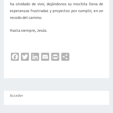
ha olvidado de vivir, dejándonos su mochila llena de
esperanzas frustradas y proyectos por cumplir, en un
recodo del camino.
Hasta siempre, Jesús.
Fa
T
Li
E
Pr
C
ce
wi
n
m
in
o
b
tt
ke
ai
t
m
o
er
dI
l
p
o
n
ar
k
tir
Acceder