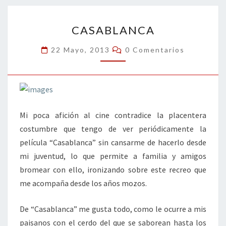
o
n
ar
CASABLANCA
k
tir
CASABLANCA
Comentarios
22 Mayo, 2013
0 Comentarios
Mi poca afición al cine contradice la placentera
costumbre que tengo de ver periódicamente la
película “Casablanca” sin cansarme de hacerlo desde
mi juventud, lo que permite a familia y amigos
bromear con ello, ironizando sobre este recreo que
me acompaña desde los años mozos.
De “Casablanca” me gusta todo, como le ocurre a mis
paisanos con el cerdo del que se saborean hasta los