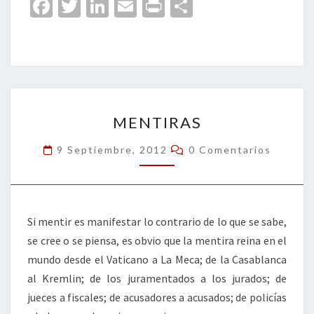
Fa
T
Li
E
Pr
C
ce
wi
n
m
in
o
b
tt
ke
ai
t
m
o
er
dI
l
p
o
n
ar
MENTIRAS
k
tir
MENTIRAS
Comentarios
9 Septiembre, 2012
0 Comentarios
Si mentir es manifestar lo contrario de lo que se sabe,
se cree o se piensa, es obvio que la mentira reina en el
mundo desde el Vaticano a La Meca; de la Casablanca
al Kremlin; de los juramentados a los jurados; de
jueces a fiscales; de acusadores a acusados; de policías