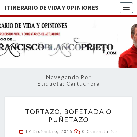
ITINERARIO DE VIDA Y OPINIONES
Togg
ITINERA
BREVE
RECORRIDO
VITAL Y
DE VIDA
COMENTARIOS
DE
OPINION
ACTUALIDAD
Navegando Por
Etiqueta:
Cartuchera
TORTAZO,
TORTAZO, BOFETADA O
BOFETADA
PUÑETAZO
O
PUÑETAZO
Comentarios
17 Diciembre, 2015
0 Comentarios