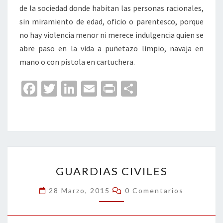
de la sociedad donde habitan las personas racionales,
sin miramiento de edad, oficio o parentesco, porque
no hay violencia menor ni merece indulgencia quien se
abre paso en la vida a puñetazo limpio, navaja en
mano o con pistola en cartuchera.
Fa
T
Li
E
Pr
C
ce
wi
n
m
in
o
b
tt
ke
ai
t
m
o
er
dI
l
p
o
n
ar
GUARDIAS
k
tir
GUARDIAS CIVILES
CIVILES
Comentarios
28 Marzo, 2015
0 Comentarios