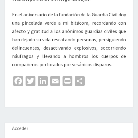
En el aniversario de la fundación de la Guardia Civil doy
una pincelada verde a mi bitácora, recordando con
afecto y gratitud a los anónimos guardias civiles que
han dejado su vida rescatando personas, persiguiendo
delincuentes, desactivando explosivos, socorriendo
náufragos y llevando a hombros los cuerpos de
compañeros perforados por vesánicos disparos.
Fa
T
Li
E
Pr
C
ce
wi
n
m
in
o
b
tt
ke
ai
t
m
o
er
dI
l
p
o
n
ar
k
tir
Acceder