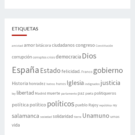
ETIQUETAS
amor
congreso
ciudadanos
bitácora
amistad
Constitución
Dios
democracia
corrupción
corruptos
crisis
España
gobierno
Estado
felicidad.
Franco
justicia
Iglesia
Historia
honradez
hunos
hotros
indignados
libertad
muerte
politiqueros
Madrid
paz
poeta
ley
parlamento
políticos
política
político
pueblo
Rajoy
rey
república
Unamuno
salamanca
solidaridad
urnas
sociedad
tierra
vida