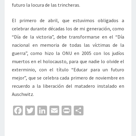
futuro la locura de las trincheras.
El primero de abril, que estuvimos obligados a
celebrar durante décadas los de mi generación, como
“Día de la victoria”, debe transformarse en el “Día
nacional en memoria de todas las víctimas de la
guerra”, como hizo la ONU en 2005 con los judíos
muertos en el holocausto, para que nadie lo olvide el
exterminio, con el título “Educar para un futuro
mejor”, que se celebra cada primero de noviembre en
recuerdo a la liberación del matadero instalado en
Auschwitz.
Fa
T
Li
E
Pr
C
ce
wi
n
m
in
o
b
tt
ke
ai
t
m