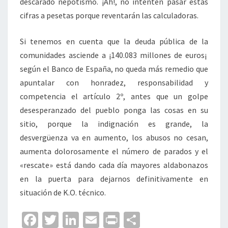
descarado nepotismo. ¡Ah!, no intenten pasar estas
cifras a pesetas porque reventarán las calculadoras.
Si tenemos en cuenta que la deuda pública de la
comunidades asciende a ¡140.083 millones de euros¡
según el Banco de España, no queda más remedio que
apuntalar con honradez, responsabilidad y
competencia el artículo 2º, antes que un golpe
desesperanzado del pueblo ponga las cosas en su
sitio, porque la indignación es grande, la
desvergüenza va en aumento, los abusos no cesan,
aumenta dolorosamente el número de parados y el
«rescate» está dando cada día mayores aldabonazos
en la puerta para dejarnos definitivamente en
situación de K.O. técnico.
Fa
T
Li
E
Pr
C