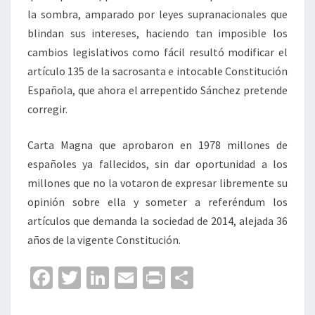
la sombra, amparado por leyes supranacionales que
blindan sus intereses, haciendo tan imposible los
cambios legislativos como fácil resultó modificar el
artículo 135 de la sacrosanta e intocable Constitución
Española, que ahora el arrepentido Sánchez pretende
corregir.
Carta Magna que aprobaron en 1978 millones de
españoles ya fallecidos, sin dar oportunidad a los
millones que no la votaron de expresar libremente su
opinión sobre ella y someter a referéndum los
artículos que demanda la sociedad de 2014, alejada 36
años de la vigente Constitución.
Fa
T
Li
E
Pr
C
ce
wi
n
m
in
o