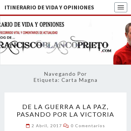
ITINERARIO DE VIDA Y OPINIONES
Togg
ITINERA
BREVE
RECORRIDO
VITAL Y
DE VIDA
COMENTARIOS
DE
OPINION
ACTUALIDAD
Navegando Por
Etiqueta:
Carta Magna
DE
DE LA GUERRA A LA PAZ,
LA
PASANDO POR LA VICTORIA
GUERRA
A
Comentarios
2 Abril, 2017
0 Comentarios