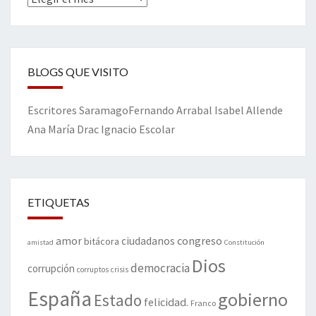
BLOGS QUE VISITO
Escritores
Saramago
Fernando Arrabal
Isabel Allende
Ana María Drac
Ignacio Escolar
ETIQUETAS
amor
congreso
ciudadanos
bitácora
amistad
Constitución
Dios
democracia
corrupción
corruptos
crisis
España
gobierno
Estado
felicidad.
Franco