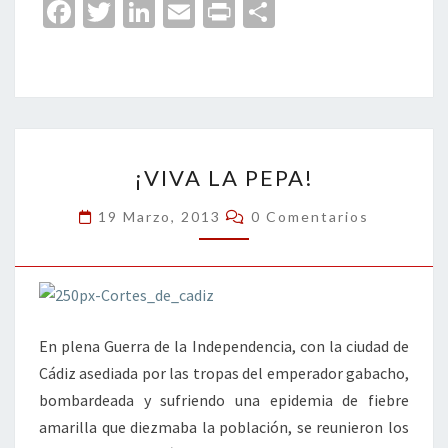
Fa
T
Li
E
Pr
C
ce
wi
n
m
in
o
b
tt
ke
ai
t
m
o
er
dI
l
p
o
n
ar
¡VIVA
k
tir
¡VIVA LA PEPA!
LA
PEPA!
Comentarios
19 Marzo, 2013
0 Comentarios
En plena Guerra de la Independencia, con la ciudad de
Cádiz asediada por las tropas del emperador gabacho,
bombardeada y sufriendo una epidemia de fiebre
amarilla que diezmaba la población, se reunieron los