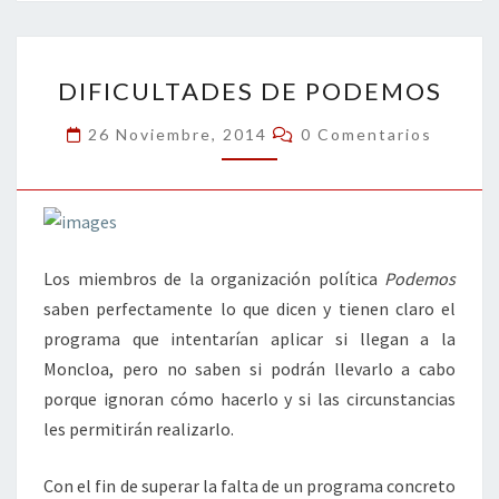
o
er
dI
l
p
o
n
ar
DIFICULTADES
k
tir
DIFICULTADES DE PODEMOS
DE
PODEMOS
Comentarios
26 Noviembre, 2014
0 Comentarios
Los miembros de la organización política
Podemos
saben perfectamente lo que dicen y tienen claro el
programa que intentarían aplicar si llegan a la
Moncloa, pero no saben si podrán llevarlo a cabo
porque ignoran cómo hacerlo y si las circunstancias
les permitirán realizarlo.
Con el fin de superar la falta de un programa concreto