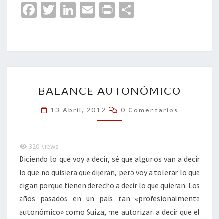
Fa
T
Li
E
Pr
C
ce
wi
n
m
in
o
b
tt
ke
ai
t
m
o
er
dI
l
p
o
n
ar
BALANCE
k
tir
BALANCE AUTONÓMICO
AUTONÓMICO
Comentarios
13 Abril, 2012
0 Comentarios
320
views
Diciendo lo que voy a decir, sé que algunos van a decir
lo que no quisiera que dijeran, pero voy a tolerar lo que
digan porque tienen derecho a decir lo que quieran. Los
años pasados en un país tan «profesionalmente
autonómico» como Suiza, me autorizan a decir que el