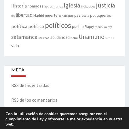
justicia
Iglesia
Historia
honradez
hunos
hotros
indignados
libertad
muerte
politiqueros
Madrid
paz
poeta
ley
parlamento
políticos
política
político
pueblo
Rajoy
rey
república
Unamuno
salamanca
solidaridad
urnas
sociedad
tierra
vida
META
RSS de las entradas
RSS de los comentarios
Con la utilización de cookies queremos asegurar con el
cumplimiento de Ley y ofrecerte la mejor experiencia en nuestra
ITINERARIO DE VIDA Y OPINIONES - Francisco Blanco Prieto
web.