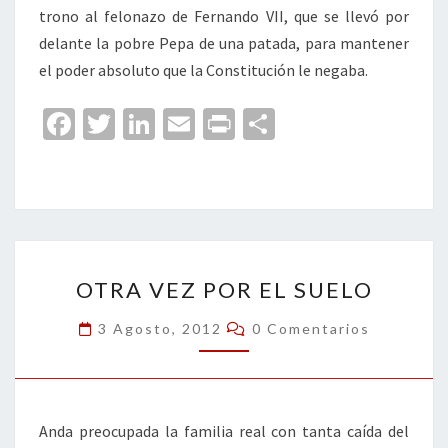
trono al felonazo de Fernando VII, que se llevó por
delante la pobre Pepa de una patada, para mantener
el poder absoluto que la Constitución le negaba.
Fa
T
Li
E
Pr
C
ce
wi
n
m
in
o
b
tt
ke
ai
t
m
o
er
dI
l
p
o
n
ar
OTRA
k
tir
OTRA VEZ POR EL SUELO
VEZ
POR
Comentarios
3 Agosto, 2012
0 Comentarios
EL
SUELO
Anda preocupada la familia real con tanta caída del