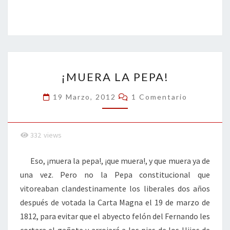
ce
wi
n
m
in
o
b
tt
ke
ai
t
m
o
er
dI
l
p
o
n
ar
¡MUERA
k
tir
¡MUERA LA PEPA!
LA
PEPA!
Comentarios
19 Marzo, 2012
1 Comentario
332
views
Eso, ¡muera la pepa!, ¡que muera!, y que muera ya de
una vez. Pero no la Pepa constitucional que
vitoreaban clandestinamente los liberales dos años
después de votada la Carta Magna el 19 de marzo de
1812, para evitar que el abyecto felón del Fernando les