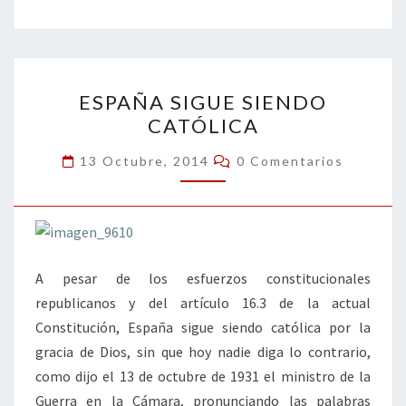
b
tt
ke
ai
t
m
o
er
dI
l
p
o
n
ar
ESPAÑA
k
tir
ESPAÑA SIGUE SIENDO
SIGUE
CATÓLICA
SIENDO
CATÓLICA
Comentarios
13 Octubre, 2014
0 Comentarios
A pesar de los esfuerzos constitucionales
republicanos y del artículo 16.3 de la actual
Constitución, España sigue siendo católica por la
gracia de Dios, sin que hoy nadie diga lo contrario,
como dijo el 13 de octubre de 1931 el ministro de la
Guerra en la Cámara, pronunciando las palabras