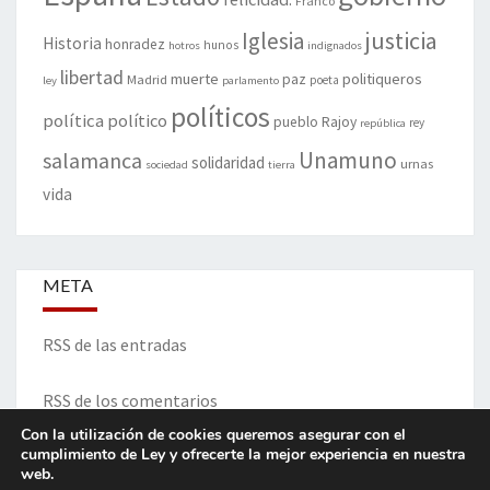
Franco
justicia
Iglesia
Historia
honradez
hunos
hotros
indignados
libertad
muerte
politiqueros
Madrid
paz
poeta
ley
parlamento
políticos
política
político
pueblo
Rajoy
rey
república
Unamuno
salamanca
solidaridad
urnas
sociedad
tierra
vida
META
RSS de las entradas
RSS de los comentarios
Con la utilización de cookies queremos asegurar con el
cumplimiento de Ley y ofrecerte la mejor experiencia en nuestra
web.
ITINERARIO DE VIDA Y OPINIONES - Francisco Blanco Prieto