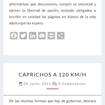
alternativas que desconocen, cumplir su voluntad y
ejercer la libertad de opción, estando obligados a
escribir en soledad las páginas en blanco de la vida
adulta que les espera.
Fa
T
Li
E
Pr
C
ce
wi
n
m
in
o
b
tt
ke
ai
t
m
o
er
dI
l
p
o
n
ar
CAPRICHOS
k
tir
CAPRICHOS A 120 KM/H
A
120
Comentarios
28 Junio, 2011
0 Comentarios
KM/H
De las muchas formas que hay de gobernar, destaca