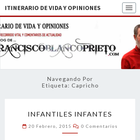
ITINERARIO DE VIDA Y OPINIONES
Togg
ITINERA
BREVE
RECORRIDO
VITAL Y
DE VIDA
COMENTARIOS
DE
OPINION
ACTUALIDAD
Navegando Por
Etiqueta:
Capricho
INFANTILES
INFANTILES INFANTES
INFANTES
Comentarios
20 Febrero, 2015
0 Comentarios