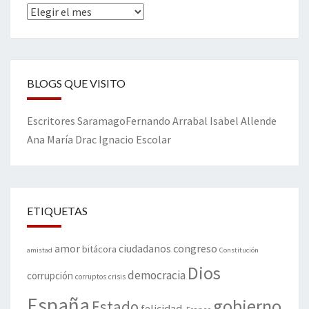
Archivos
BLOGS QUE VISITO
Escritores
Saramago
Fernando Arrabal
Isabel Allende
Ana María Drac
Ignacio Escolar
ETIQUETAS
amor
congreso
ciudadanos
bitácora
amistad
Constitución
Dios
democracia
corrupción
corruptos
crisis
España
gobierno
Estado
felicidad.