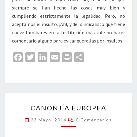
siempre se han hecho las cosas muy bien y
cumpliendo estrictamente la legalidad. Pero, no
aceptamos el insulto. ¡Ah!, y del sindicalisto que tiene
nueve familiares en la Institución más vale no hacer
comentario alguno para evitar querellas por insultos.
Fa
T
Li
E
Pr
C
ce
wi
n
m
in
o
b
tt
ke
ai
t
m
o
er
dI
l
p
o
n
ar
CANONJÍA
k
tir
CANONJÍA EUROPEA
EUROPEA
Comentarios
23 Mayo, 2014
0 Comentarios