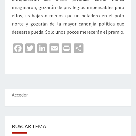
imaginaron, gozarán de privilegios impensables para
ellos, trabajaran menos que un heladero en el polo
norte y gozarán de la mayor canonjía política que
desearse pueda. Solo unos pocos merecerán el premio.
Fa
T
Li
E
Pr
C
ce
wi
n
m
in
o
b
tt
ke
ai
t
m
o
er
dI
l
p
o
n
ar
k
tir
Acceder
BUSCAR TEMA