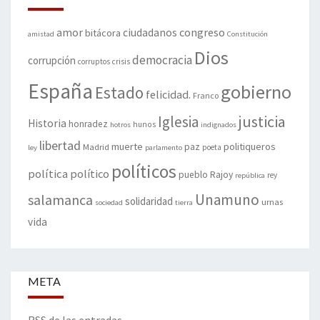
amor
congreso
ciudadanos
bitácora
amistad
Constitución
Dios
democracia
corrupción
corruptos
crisis
España
gobierno
Estado
felicidad.
Franco
justicia
Iglesia
Historia
honradez
hunos
hotros
indignados
libertad
muerte
politiqueros
Madrid
paz
poeta
ley
parlamento
políticos
política
político
pueblo
Rajoy
rey
república
Unamuno
salamanca
solidaridad
urnas
sociedad
tierra
vida
META