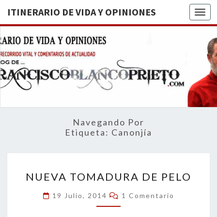
ITINERARIO DE VIDA Y OPINIONES
Togg
ITINERA
BREVE
RECORRIDO
VITAL Y
DE VIDA
COMENTARIOS
DE
OPINION
ACTUALIDAD
Navegando Por
Etiqueta:
Canonjía
NUEVA
NUEVA TOMADURA DE PELO
TOMADURA
DE
Comentarios
19 Julio, 2014
1 Comentario
PELO