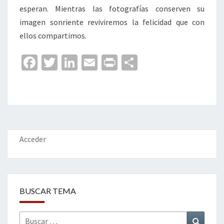
esperan. Mientras las fotografías conserven su
imagen sonriente reviviremos la felicidad que con
ellos compartimos.
Fa
T
Li
E
Pr
C
ce
wi
n
m
in
o
b
tt
ke
ai
t
m
o
er
dI
l
p
o
n
ar
k
tir
Acceder
BUSCAR TEMA
Buscar
Buscar