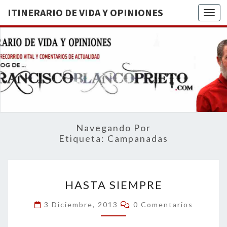
ITINERARIO DE VIDA Y OPINIONES
Togg
ITINERA
BREVE
RECORRIDO
VITAL Y
DE VIDA
COMENTARIOS
DE
OPINION
ACTUALIDAD
Navegando Por
Etiqueta:
Campanadas
HASTA
HASTA SIEMPRE
SIEMPRE
Comentarios
3 Diciembre, 2013
0 Comentarios