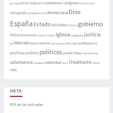
amor
congreso
ciudadanos
bitácora
amistad
Constitución
Dios
democracia
corrupción
corruptos
crisis
España
gobierno
Estado
felicidad.
Franco
justicia
Iglesia
Historia
honradez
hunos
hotros
indignados
libertad
muerte
politiqueros
Madrid
paz
poeta
ley
parlamento
políticos
política
político
pueblo
Rajoy
rey
república
Unamuno
salamanca
solidaridad
urnas
sociedad
tierra
vida
META
RSS de las entradas