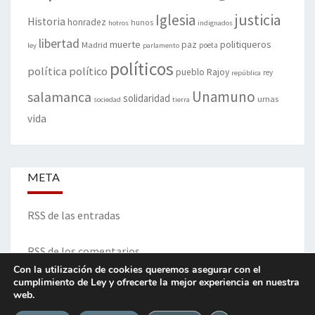
justicia
Iglesia
Historia
honradez
hunos
hotros
indignados
libertad
muerte
politiqueros
Madrid
paz
poeta
ley
parlamento
políticos
política
político
pueblo
Rajoy
rey
república
Unamuno
salamanca
solidaridad
urnas
sociedad
tierra
vida
META
RSS de las entradas
RSS de los comentarios
Con la utilización de cookies queremos asegurar con el
cumplimiento de Ley y ofrecerte la mejor experiencia en nuestra
web.
ITINERARIO DE VIDA Y OPINIONES - Francisco Blanco Prieto