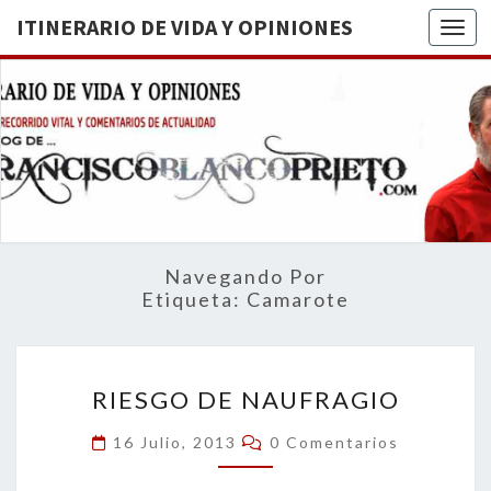
ITINERARIO DE VIDA Y OPINIONES
Togg
ITINERA
BREVE
RECORRIDO
VITAL Y
DE VIDA
COMENTARIOS
DE
OPINION
ACTUALIDAD
Navegando Por
Etiqueta:
Camarote
RIESGO
RIESGO DE NAUFRAGIO
DE
NAUFRAGIO
Comentarios
16 Julio, 2013
0 Comentarios