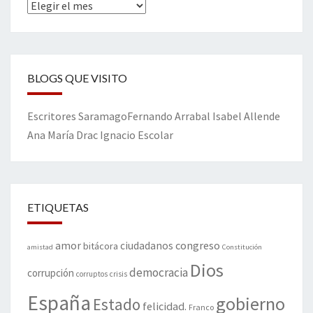
Archivos
BLOGS QUE VISITO
Escritores
Saramago
Fernando Arrabal
Isabel Allende
Ana María Drac
Ignacio Escolar
ETIQUETAS
amor
congreso
ciudadanos
bitácora
amistad
Constitución
Dios
democracia
corrupción
corruptos
crisis
España
gobierno
Estado
felicidad.
Franco