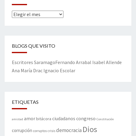
Archivos
BLOGS QUE VISITO
Escritores
Saramago
Fernando Arrabal
Isabel Allende
Ana María Drac
Ignacio Escolar
ETIQUETAS
amor
congreso
ciudadanos
bitácora
amistad
Constitución
Dios
democracia
corrupción
corruptos
crisis