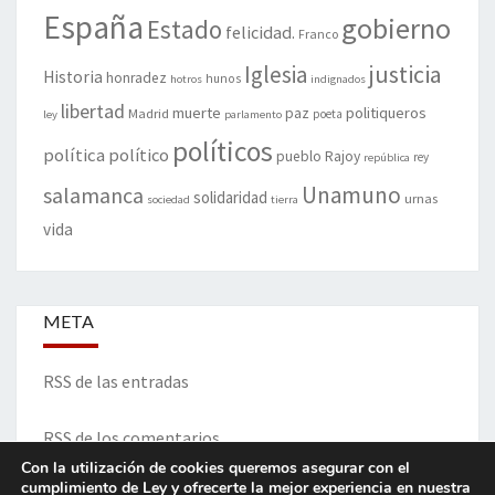
España
gobierno
Estado
felicidad.
Franco
justicia
Iglesia
Historia
honradez
hunos
hotros
indignados
libertad
muerte
politiqueros
Madrid
paz
poeta
ley
parlamento
políticos
política
político
pueblo
Rajoy
rey
república
Unamuno
salamanca
solidaridad
urnas
sociedad
tierra
vida
META
RSS de las entradas
RSS de los comentarios
Con la utilización de cookies queremos asegurar con el
cumplimiento de Ley y ofrecerte la mejor experiencia en nuestra