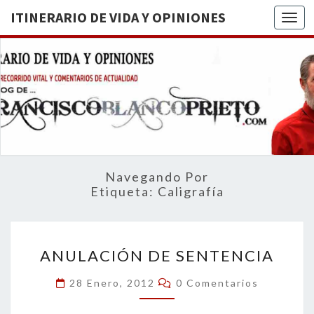
ITINERARIO DE VIDA Y OPINIONES
Togg
ITINERA
BREVE
RECORRIDO
VITAL Y
DE VIDA
COMENTARIOS
DE
OPINION
ACTUALIDAD
Navegando Por
Etiqueta:
Caligrafía
ANULACIÓN
ANULACIÓN DE SENTENCIA
DE
SENTENCIA
Comentarios
28 Enero, 2012
0 Comentarios