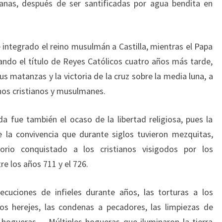
tianas, después de ser santificadas por agua bendita en
e integrado el reino musulmán a Castilla, mientras el Papa
nando el título de Reyes Católicos cuatro años más tarde,
s matanzas y la victoria de la cruz sobre la media luna, a
nos cristianos y musulmanes.
da fue también el ocaso de la libertad religiosa, pues la
e la convivencia que durante siglos tuvieron mezquitas,
torio conquistado a los cristianos visigodos por los
e los años 711 y el 726.
secuciones de infieles durante años, las torturas a los
os herejes, las condenas a pecadores, las limpiezas de
s hogueras… Múltiples hogueras que iluminaron la tierra