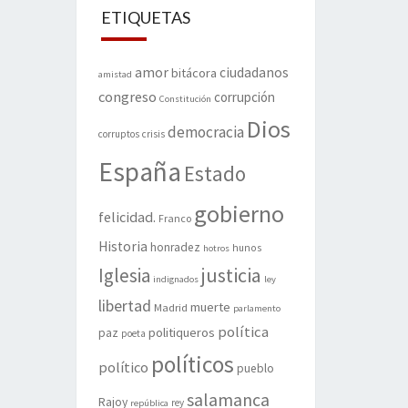
ETIQUETAS
amor
ciudadanos
bitácora
amistad
congreso
corrupción
Constitución
Dios
democracia
corruptos
crisis
España
Estado
gobierno
felicidad.
Franco
Historia
honradez
hunos
hotros
justicia
Iglesia
indignados
ley
libertad
muerte
Madrid
parlamento
política
politiqueros
paz
poeta
políticos
político
pueblo
salamanca
Rajoy
rey
república