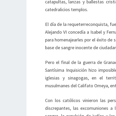
catapultas, lanzas y ballestas cris
catedralicios templos.
El día de la requeterreconquista, fu
Alejando VI concedía a Isabel y Fer
para homenajearles por el éxito de su
base de sangre inocente de ciudada
Pero el final de la guerra de Grana
Santísima Inquisición hizo imposibl
iglesias y sinagogas, en el terri
musulmanes del Califato Omeya, entr
Con los católicos vinieron las per
discrepantes, las excomuniones a l
sangre, la expulsión de judíos y la