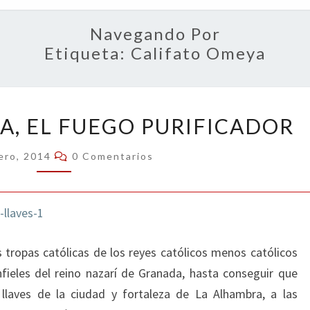
OPIN
Navegando Por
Etiqueta:
Califato Omeya
TRAS
IA, EL FUEGO PURIFICADOR
LA
VICTORIA,
Comentarios
ero, 2014
0 Comentarios
EL
FUEGO
PURIFICADOR
 tropas católicas de los reyes católicos menos católicos
fieles del reino nazarí de Granada, hasta conseguir que
 llaves de la ciudad y fortaleza de La Alhambra, a las