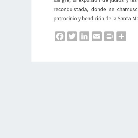
reconquistada, donde se chamusc
patrocinio y bendición de la Santa Ma
Fa
T
Li
E
Pr
C
ce
wi
n
m
in
o
b
tt
ke
ai
t
m
o
er
dI
l
p
o
n
ar
k
tir