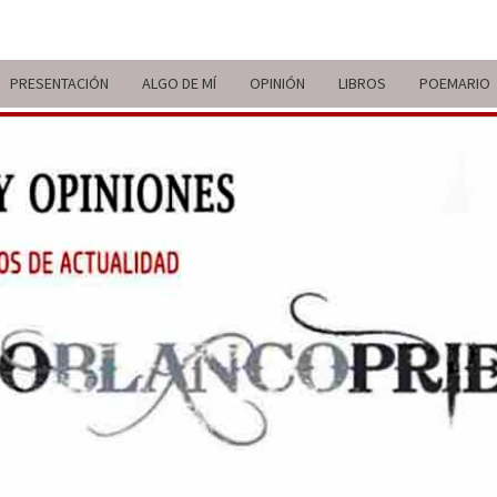
PRESENTACIÓN
ALGO DE MÍ
OPINIÓN
LIBROS
POEMARIO
ITIN
BREVE
RECORRIDO
VITAL Y
COMENTARIOS
DE V
DE
ACTUALIDAD