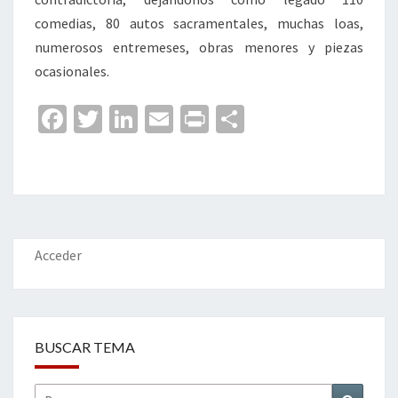
comedias, 80 autos sacramentales, muchas loas,
numerosos entremeses, obras menores y piezas
ocasionales.
Fa
T
Li
E
Pr
C
ce
wi
n
m
in
o
b
tt
ke
ai
t
m
o
er
dI
l
p
o
n
ar
k
tir
Acceder
BUSCAR TEMA
Buscar
Buscar