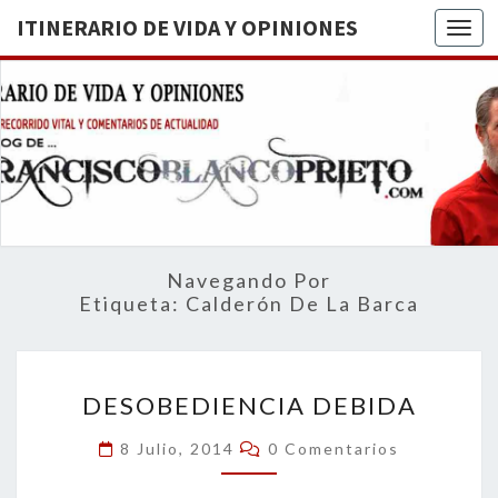
ITINERARIO DE VIDA Y OPINIONES
Togg
ITINERA
BREVE
RECORRIDO
VITAL Y
DE VIDA
COMENTARIOS
DE
OPINION
ACTUALIDAD
Navegando Por
Etiqueta:
Calderón De La Barca
DESOBEDIENCIA
DESOBEDIENCIA DEBIDA
DEBIDA
Comentarios
8 Julio, 2014
0 Comentarios