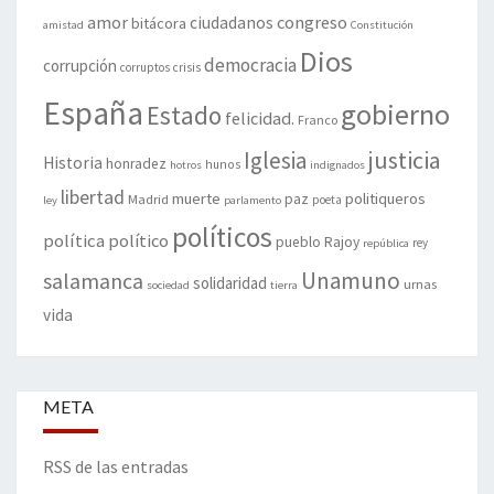
amor
congreso
ciudadanos
bitácora
amistad
Constitución
Dios
democracia
corrupción
corruptos
crisis
España
gobierno
Estado
felicidad.
Franco
justicia
Iglesia
Historia
honradez
hunos
hotros
indignados
libertad
muerte
politiqueros
Madrid
paz
poeta
ley
parlamento
políticos
política
político
pueblo
Rajoy
rey
república
Unamuno
salamanca
solidaridad
urnas
sociedad
tierra
vida
META
RSS de las entradas