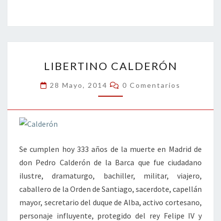
ce
wi
n
m
in
o
b
tt
ke
ai
t
m
o
er
dI
l
p
o
n
ar
LIBERTINO
k
tir
LIBERTINO CALDERÓN
CALDERÓN
Comentarios
28 Mayo, 2014
0 Comentarios
Se cumplen hoy 333 años de la muerte en Madrid de
don Pedro Calderón de la Barca que fue ciudadano
ilustre, dramaturgo, bachiller, militar, viajero,
caballero de la Orden de Santiago, sacerdote, capellán
mayor, secretario del duque de Alba, activo cortesano,
personaje influyente, protegido del rey Felipe IV y