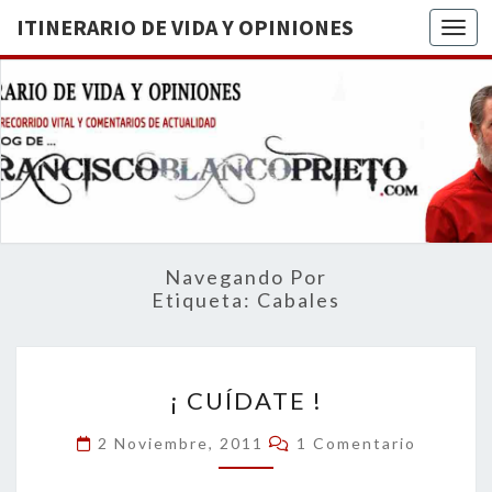
ITINERARIO DE VIDA Y OPINIONES
Togg
ITINERA
BREVE
RECORRIDO
VITAL Y
DE VIDA
COMENTARIOS
DE
OPINION
ACTUALIDAD
Navegando Por
Etiqueta:
Cabales
¡
¡ CUÍDATE !
CUÍDATE
!
Comentarios
2 Noviembre, 2011
1 Comentario