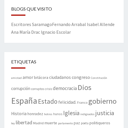
BLOGS QUE VISITO
Escritores
Saramago
Fernando Arrabal
Isabel Allende
Ana María Drac
Ignacio Escolar
ETIQUETAS
amor
congreso
ciudadanos
bitácora
amistad
Constitución
Dios
democracia
corrupción
corruptos
crisis
España
gobierno
Estado
felicidad.
Franco
justicia
Iglesia
Historia
honradez
hunos
hotros
indignados
libertad
muerte
politiqueros
Madrid
paz
poeta
ley
parlamento