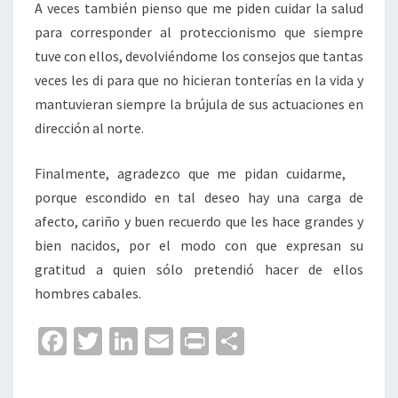
A veces también pienso que me piden cuidar la salud
para corresponder al proteccionismo que siempre
tuve con ellos, devolviéndome los consejos que tantas
veces les di para que no hicieran tonterías en la vida y
mantuvieran siempre la brújula de sus actuaciones en
dirección al norte.
Finalmente, agradezco que me pidan cuidarme,
porque escondido en tal deseo hay una carga de
afecto, cariño y buen recuerdo que les hace grandes y
bien nacidos, por el modo con que expresan su
gratitud a quien sólo pretendió hacer de ellos
hombres cabales.
Fa
T
Li
E
Pr
C
ce
wi
n
m
in
o