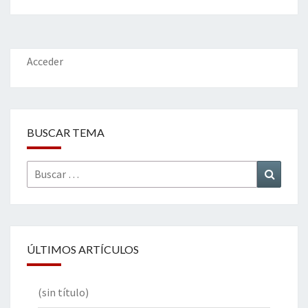
b
tt
ke
ai
t
m
o
er
dI
l
p
o
n
ar
k
tir
Acceder
BUSCAR TEMA
Buscar
Buscar
por:
ÚLTIMOS ARTÍCULOS
(sin título)