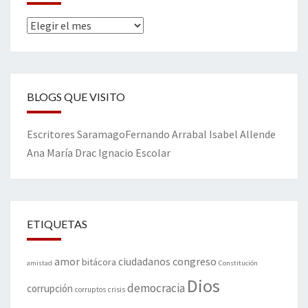
Archivos
BLOGS QUE VISITO
Escritores
Saramago
Fernando Arrabal
Isabel Allende
Ana María Drac
Ignacio Escolar
ETIQUETAS
amor
congreso
ciudadanos
bitácora
amistad
Constitución
Dios
democracia
corrupción
corruptos
crisis