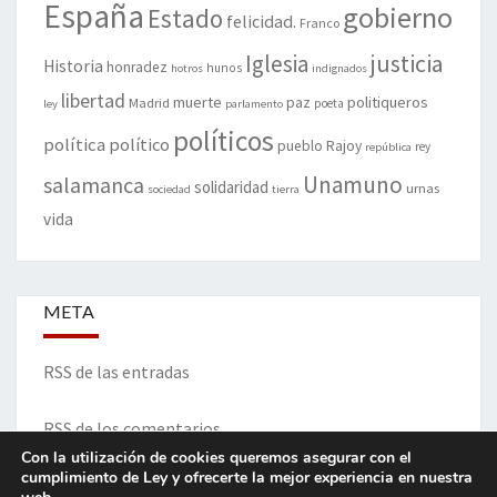
España
gobierno
Estado
felicidad.
Franco
justicia
Iglesia
Historia
honradez
hunos
hotros
indignados
libertad
muerte
politiqueros
Madrid
paz
poeta
ley
parlamento
políticos
política
político
pueblo
Rajoy
rey
república
Unamuno
salamanca
solidaridad
urnas
sociedad
tierra
vida
META
RSS de las entradas
RSS de los comentarios
Con la utilización de cookies queremos asegurar con el
cumplimiento de Ley y ofrecerte la mejor experiencia en nuestra