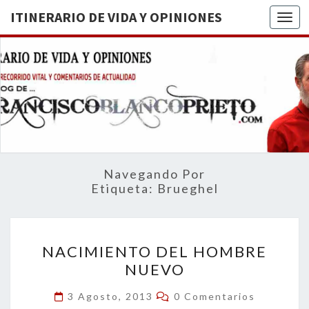
ITINERARIO DE VIDA Y OPINIONES
Togg
ITINERA
BREVE
RECORRIDO
VITAL Y
DE VIDA
COMENTARIOS
DE
OPINION
ACTUALIDAD
Navegando Por
Etiqueta:
Brueghel
NACIMIENTO
NACIMIENTO DEL HOMBRE
DEL
NUEVO
HOMBRE
NUEVO
Comentarios
3 Agosto, 2013
0 Comentarios