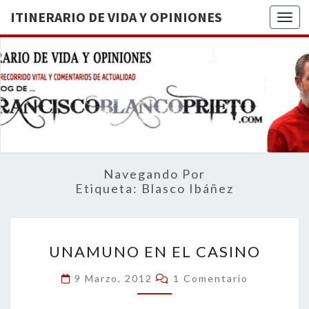
ITINERARIO DE VIDA Y OPINIONES
Togg
ITINERA
BREVE
RECORRIDO
VITAL Y
DE VIDA
COMENTARIOS
DE
OPINION
ACTUALIDAD
Navegando Por
Etiqueta:
Blasco Ibáñez
UNAMUNO
UNAMUNO EN EL CASINO
EN
EL
Comentarios
9 Marzo, 2012
1 Comentario
CASINO