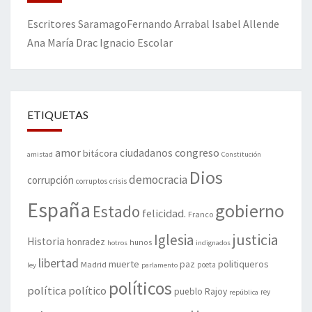
Escritores
Saramago
Fernando Arrabal
Isabel Allende
Ana María Drac
Ignacio Escolar
ETIQUETAS
amor
congreso
ciudadanos
bitácora
amistad
Constitución
Dios
democracia
corrupción
corruptos
crisis
España
gobierno
Estado
felicidad.
Franco
justicia
Iglesia
Historia
honradez
hunos
hotros
indignados
libertad
muerte
politiqueros
Madrid
paz
poeta
ley
parlamento
políticos
política
político
pueblo
Rajoy
rey
república