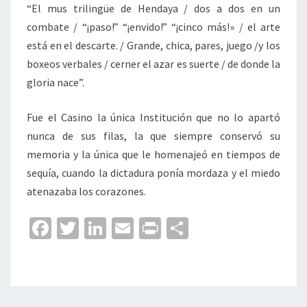
“El mus trilingüe de Hendaya / dos a dos en un
combate / “¡paso!” “¡envido!” “¡cinco más!» / el arte
está en el descarte. / Grande, chica, pares, juego /y los
boxeos verbales / cerner el azar es suerte / de donde la
gloria nace”.
Fue el Casino la única Institución que no lo apartó
nunca de sus filas, la que siempre conservó su
memoria y la única que le homenajeó en tiempos de
sequía, cuando la dictadura ponía mordaza y el miedo
atenazaba los corazones.
Fa
T
Li
E
Pr
C
ce
wi
n
m
in
o
b
tt
ke
ai
t
m
o
er
dI
l
p