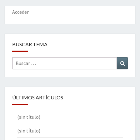
o
n
ar
k
tir
Acceder
BUSCAR TEMA
Buscar
Buscar
por:
ÚLTIMOS ARTÍCULOS
(sin título)
(sin título)