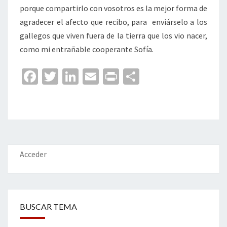
porque compartirlo con vosotros es la mejor forma de
agradecer el afecto que recibo, para enviárselo a los
gallegos que viven fuera de la tierra que los vio nacer,
como mi entrañable cooperante Sofía.
Fa
T
Li
E
Pr
C
ce
wi
n
m
in
o
b
tt
ke
ai
t
m
o
er
dI
l
p
o
n
ar
k
tir
Acceder
BUSCAR TEMA