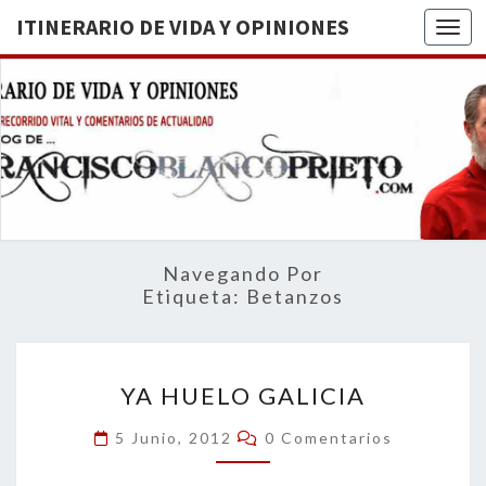
ITINERARIO DE VIDA Y OPINIONES
Togg
ITINERA
BREVE
RECORRIDO
VITAL Y
DE VIDA
COMENTARIOS
DE
OPINION
ACTUALIDAD
Navegando Por
Etiqueta:
Betanzos
YA
YA HUELO GALICIA
HUELO
GALICIA
Comentarios
5 Junio, 2012
0 Comentarios