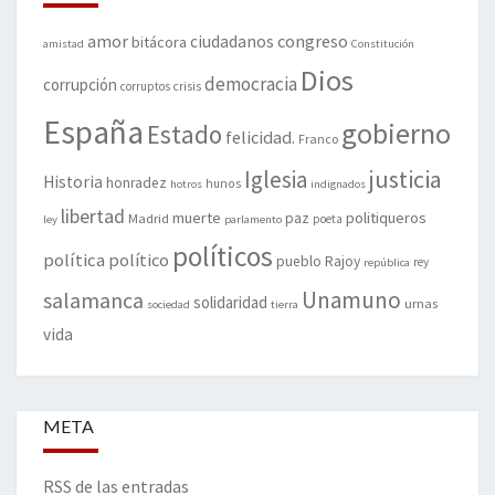
amor
congreso
ciudadanos
bitácora
amistad
Constitución
Dios
democracia
corrupción
corruptos
crisis
España
gobierno
Estado
felicidad.
Franco
justicia
Iglesia
Historia
honradez
hunos
hotros
indignados
libertad
muerte
politiqueros
Madrid
paz
poeta
ley
parlamento
políticos
política
político
pueblo
Rajoy
rey
república
Unamuno
salamanca
solidaridad
urnas
sociedad
tierra
vida
META
RSS de las entradas