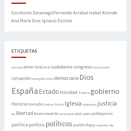
Escritores
Saramago
Fernando Arrabal
Isabel Allende
Ana María Drac
Ignacio Escolar
ETIQUETAS
amor
congreso
ciudadanos
bitácora
amistad
Constitución
Dios
democracia
corrupción
corruptos
crisis
España
gobierno
Estado
felicidad.
Franco
justicia
Iglesia
Historia
honradez
hunos
hotros
indignados
libertad
muerte
politiqueros
Madrid
paz
poeta
ley
parlamento
políticos
política
político
pueblo
Rajoy
rey
república