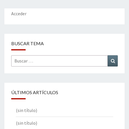
o
n
ar
k
tir
Acceder
BUSCAR TEMA
Buscar
Buscar
por:
ÚLTIMOS ARTÍCULOS
(sin título)
(sin título)