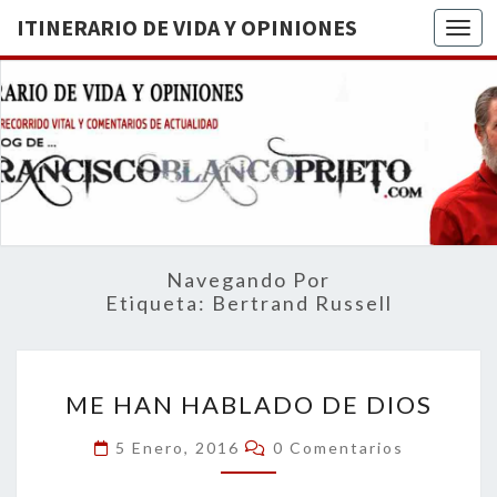
ITINERARIO DE VIDA Y OPINIONES
Togg
ITINERA
BREVE
RECORRIDO
VITAL Y
DE VIDA
COMENTARIOS
DE
OPINION
ACTUALIDAD
Navegando Por
Etiqueta:
Bertrand Russell
ME
ME HAN HABLADO DE DIOS
HAN
HABLADO
Comentarios
5 Enero, 2016
0 Comentarios
DE