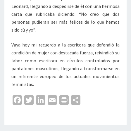
Leonard, llegando a despedirse de él con una hermosa
carta que rubricaba diciendo: “No creo que dos
personas pudieran ser más felices de lo que hemos
sido tú y yo”.
Vaya hoy mi recuerdo a la escritora que defendió la
condición de mujer con destacada fuerza, reivindicó su
labor como escritora en círculos controlados por
pantalones masculinos, llegando a transformarse en
un referente europeo de los actuales movimientos
feministas.
Fa
T
Li
E
Pr
C
ce
wi
n
m
in
o
b
tt
ke
ai
t
m
o
er
dI
l
p