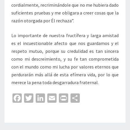
cordialmente, recriminándole que no me hubiera dado
suficientes pruebas y me obligara a creer cosas que la
razón otorgada por Él rechaza”.
Lo importante de nuestra fructífera y larga amistad
es el incuestionable afecto que nos guardamos y el
respeto mutuo, porque su credulidad es tan sincera
como mi descreimiento, y su fe tan comprometida
con el mundo como mi lucha por valores eternos que
perdurarán más allá de esta efímera vida, por lo que
merece la pena toda desgarradura fraternal.
Fa
T
Li
E
Pr
C
ce
wi
n
m
in
o
b
tt
ke
ai
t
m
o
er
dI
l
p