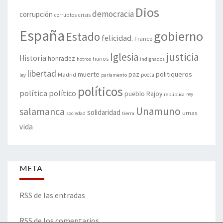
Dios
democracia
corrupción
corruptos
crisis
España
gobierno
Estado
felicidad.
Franco
justicia
Iglesia
Historia
honradez
hunos
hotros
indignados
libertad
muerte
politiqueros
Madrid
paz
poeta
ley
parlamento
políticos
política
político
pueblo
Rajoy
rey
república
Unamuno
salamanca
solidaridad
urnas
sociedad
tierra
vida
META
RSS de las entradas
RSS de los comentarios