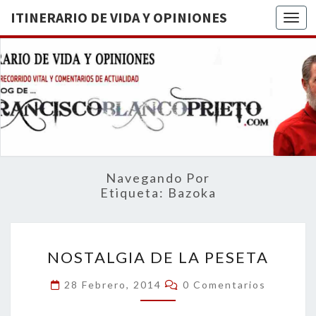
ITINERARIO DE VIDA Y OPINIONES
Togg
ITINERA
BREVE
RECORRIDO
VITAL Y
DE VIDA
COMENTARIOS
DE
OPINION
ACTUALIDAD
Navegando Por
Etiqueta:
Bazoka
NOSTALGIA
NOSTALGIA DE LA PESETA
DE
LA
Comentarios
28 Febrero, 2014
0 Comentarios
PESETA