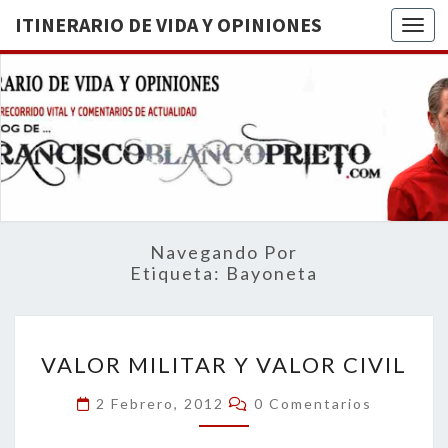
ITINERARIO DE VIDA Y OPINIONES
Togg
ITINERA
BREVE
RECORRIDO
VITAL Y
DE VIDA
COMENTARIOS
DE
OPINION
ACTUALIDAD
Navegando Por
Etiqueta:
Bayoneta
VALOR
VALOR MILITAR Y VALOR CIVIL
MILITAR
Y
Comentarios
2 Febrero, 2012
0 Comentarios
VALOR