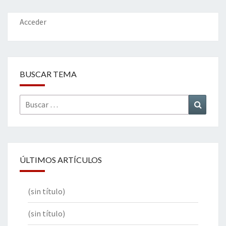
o
n
ar
k
tir
Acceder
BUSCAR TEMA
Buscar
Buscar
por:
ÚLTIMOS ARTÍCULOS
(sin título)
(sin título)