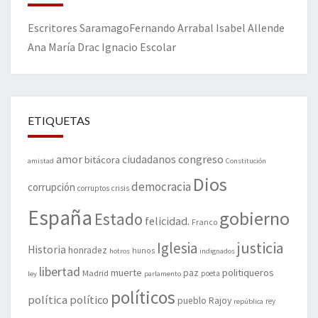
Escritores
Saramago
Fernando Arrabal
Isabel Allende
Ana María Drac
Ignacio Escolar
ETIQUETAS
amor
congreso
ciudadanos
bitácora
amistad
Constitución
Dios
democracia
corrupción
corruptos
crisis
España
gobierno
Estado
felicidad.
Franco
justicia
Iglesia
Historia
honradez
hunos
hotros
indignados
libertad
muerte
politiqueros
Madrid
paz
poeta
ley
parlamento
políticos
política
político
pueblo
Rajoy
rey
república