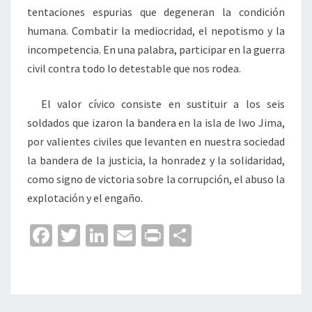
tentaciones espurias que degeneran la condición
humana. Combatir la mediocridad, el nepotismo y la
incompetencia. En una palabra, participar en la guerra
civil contra todo lo detestable que nos rodea.
El valor cívico consiste en sustituir a los seis
soldados que izaron la bandera en la isla de Iwo Jima,
por valientes civiles que levanten en nuestra sociedad
la bandera de la justicia, la honradez y la solidaridad,
como signo de victoria sobre la corrupción, el abuso la
explotación y el engaño.
Fa
T
Li
E
Pr
C
ce
wi
n
m
in
o
b
tt
ke
ai
t
m
o
er
dI
l
p