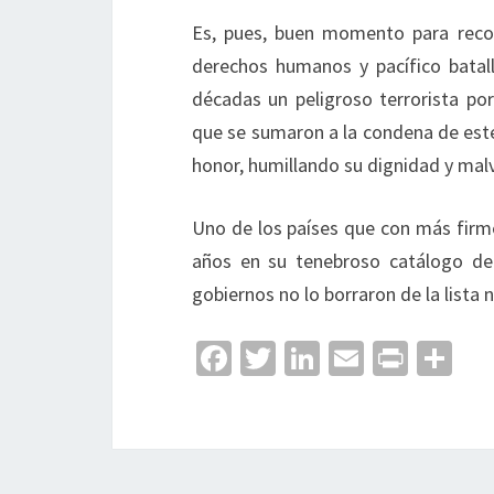
Es, pues, buen momento para recor
derechos humanos y pacífico batall
décadas un peligroso terrorista po
que se sumaron a la condena de est
honor, humillando su dignidad y mal
Uno de los países que con más firm
años en su tenebroso catálogo de 
gobiernos no lo borraron de la lista 
Fa
T
Li
E
Pr
C
ce
wi
n
m
in
o
b
tt
ke
ai
t
m
o
er
dI
l
p