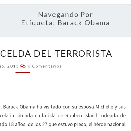
OPIN
Navegando Por
Etiqueta:
Barack Obama
OBAMA
 CELDA DEL TERRORISTA
EN
LA
Comentarios
lio, 2013
0 Comentarios
CELDA
DEL
TERRORISTA
, Barack Obama ha visitado con su esposa Michelle y sus
rcelaria situada en la isla de Robben Island rodeada de
do 18 años, de los 27 que estuvo preso, el héroe nacional