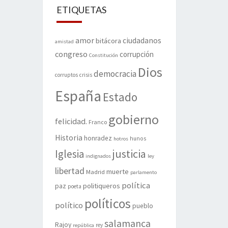
ETIQUETAS
amor
ciudadanos
bitácora
amistad
congreso
corrupción
Constitución
Dios
democracia
corruptos
crisis
España
Estado
gobierno
felicidad.
Franco
Historia
honradez
hunos
hotros
justicia
Iglesia
indignados
ley
libertad
muerte
Madrid
parlamento
política
politiqueros
paz
poeta
políticos
político
pueblo
salamanca
Rajoy
rey
república