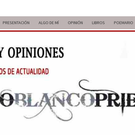
PRESENTACIÓN
ALGO DE MÍ
OPINIÓN
LIBROS
POEMARIO
ITIN
BREVE
RECORRIDO
VITAL Y
COMENTARIOS
DE V
DE
ACTUALIDAD