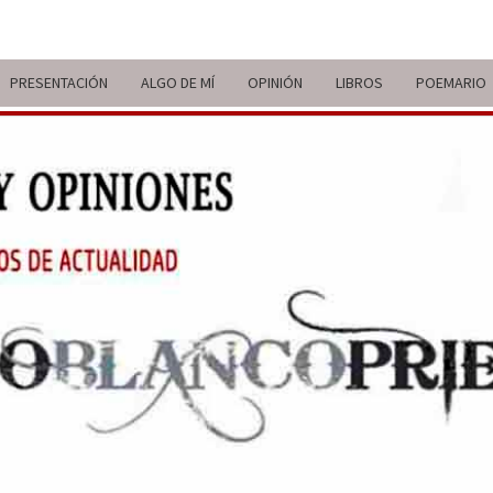
PRESENTACIÓN
ALGO DE MÍ
OPINIÓN
LIBROS
POEMARIO
ITIN
BREVE
RECORRIDO
VITAL Y
COMENTARIOS
DE V
DE
ACTUALIDAD