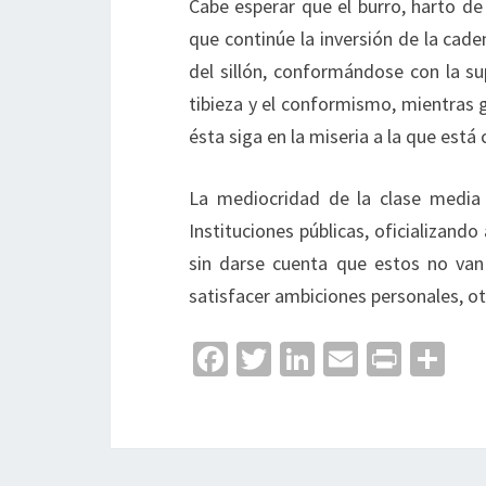
Cabe esperar que el burro, harto de 
que continúe la inversión de la cad
del sillón, conformándose con la su
tibieza y el conformismo, mientras g
ésta siga en la miseria a la que está 
La mediocridad de la clase media 
Instituciones públicas, oficializando
sin darse cuenta que estos no van
satisfacer ambiciones personales, 
Fa
T
Li
E
Pr
C
ce
wi
n
m
in
o
b
tt
ke
ai
t
m
o
er
dI
l
p