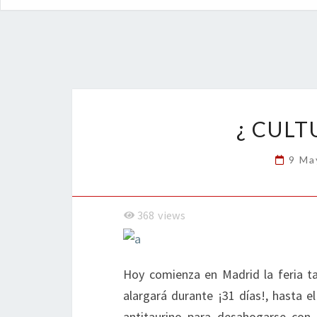
¿ CULT
9 Ma
368
views
Hoy comienza en Madrid la feria ta
alargará durante ¡31 días!, hasta e
antitaurino para desahogarse con