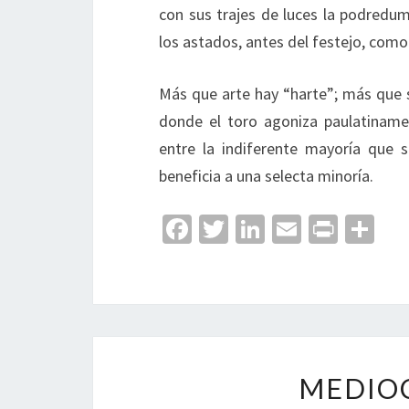
con sus trajes de luces la podredum
los astados, antes del festejo, como
Más que arte hay “harte”; más que si
donde el toro agoniza paulatinamen
entre la indiferente mayoría que s
beneficia a una selecta minoría.
Fa
T
Li
E
Pr
C
ce
wi
n
m
in
o
b
tt
ke
ai
t
m
o
er
dI
l
p
o
n
ar
k
tir
MEDIOC