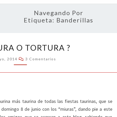
OPIN
Navegando Por
Etiqueta:
Banderillas
¿
URA O TORTURA ?
CULTURA
O
Comentarios
yo, 2014
3 Comentarios
TORTURA
?
urina más taurina de todas las fiestas taurinas, que se
l domingo 8 de junio con los “miuras”, dando pie a este
 los amigos que se acercan a este blog, sabiendo que