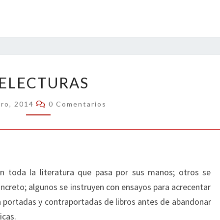
RELECTURAS
ELECTURAS
Comentarios
ero, 2014
0 Comentarios
 toda la literatura que pasa por sus manos; otros se
concreto; algunos se instruyen con ensayos para acrecentar
en portadas y contraportadas de libros antes de abandonar
icas.