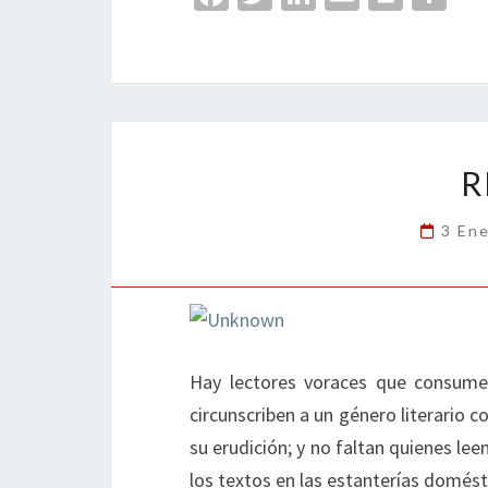
ce
wi
n
m
in
o
b
tt
ke
ai
t
m
o
er
dI
l
p
o
n
ar
k
tir
R
3 En
Hay lectores voraces que consumen
circunscriben a un género literario 
su erudición; y no faltan quienes le
los textos en las estanterías domést