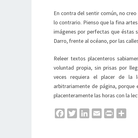
En contra del sentir común, no creo
lo contrario. Pienso que la fina arte
imágenes por perfectas que éstas s
Darro, frente al océano, por las call
Releer textos placenteros sabiament
voluntad propia, sin prisas por ll
veces requiera el placer de la 
arbitrariamente de página, porque 
placenteramente las horas con la lec
Fa
T
Li
E
Pr
C
ce
wi
n
m
in
o
b
tt
ke
ai
t
m