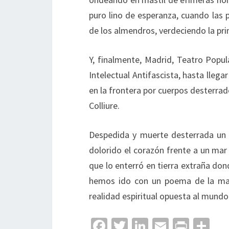
puro lino de esperanza, cuando las p
de los almendros, verdeciendo la pri
Y, finalmente, Madrid, Teatro Popul
Intelectual Antifascista, hasta lleg
en la frontera por cuerpos desterrado
Colliure.
Despedida y muerte desterrada un 
dolorido el corazón frente a un mar 
que lo enterró en tierra extraña do
hemos ido con un poema de la ma
realidad espiritual opuesta al mundo
Fa
T
Li
E
Pr
C