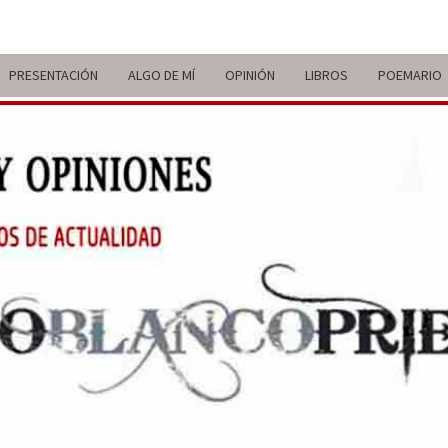
PRESENTACIÓN
ALGO DE MÍ
OPINIÓN
LIBROS
POEMARIO
ITIN
BREVE
RECORRIDO
VITAL Y
COMENTARIOS
DE V
DE
ACTUALIDAD