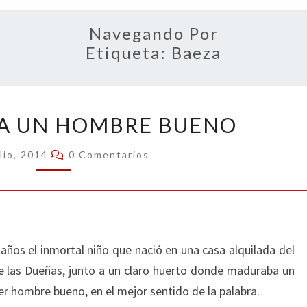
OPIN
Navegando Por
Etiqueta:
Baeza
RECUERDO
A UN HOMBRE BUENO
A
UN
Comentarios
lio, 2014
0 Comentarios
HOMBRE
BUENO
 años el inmortal niño que nació en una casa alquilada del
 de las Dueñas, junto a un claro huerto donde maduraba un
er hombre bueno, en el mejor sentido de la palabra.