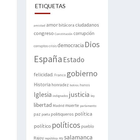
ETIQUETAS
amor
ciudadanos
bitácora
amistad
congreso
corrupción
Constitución
Dios
democracia
corruptos
crisis
España
Estado
gobierno
felicidad.
Franco
Historia
honradez
hunos
hotros
justicia
Iglesia
indignados
ley
libertad
muerte
Madrid
parlamento
política
politiqueros
paz
poeta
políticos
político
pueblo
salamanca
Rajoy
rey
república