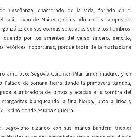
 de Enseñanza, enamorado de la vida, forjado en el
el sabio Juan de Mairena, recostado en los campos de
lvargonzález con sus eternas soledades sobre los hombros,
querido por los amantes del verso sincero, sencillo,
as retóricas inoportunas, porque brota de la machadiana
tro amoroso; Segovia-Guiomar-Pilar amor maduro; y en
 Palacio de soriana tierra donde la primavera tardaba,
legada alumbradora de olmos y acacias a la sombra del
margaritas blanqueando la fina hierba, junto a lirios y
o Espino donde estaba su tierra.
al segoviano alzando con sus manos bandera tricolor
s libertarias tejidas por anhelos republicanos con el más