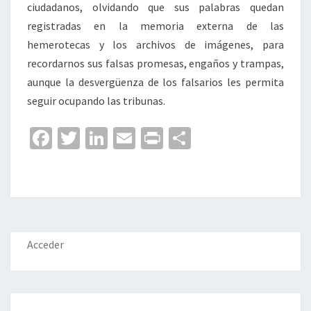
ciudadanos, olvidando que sus palabras quedan
registradas en la memoria externa de las
hemerotecas y los archivos de imágenes, para
recordarnos sus falsas promesas, engaños y trampas,
aunque la desvergüenza de los falsarios les permita
seguir ocupando las tribunas.
Fa
T
Li
E
Pr
C
ce
wi
n
m
in
o
b
tt
ke
ai
t
m
o
er
dI
l
p
o
n
ar
k
tir
Acceder