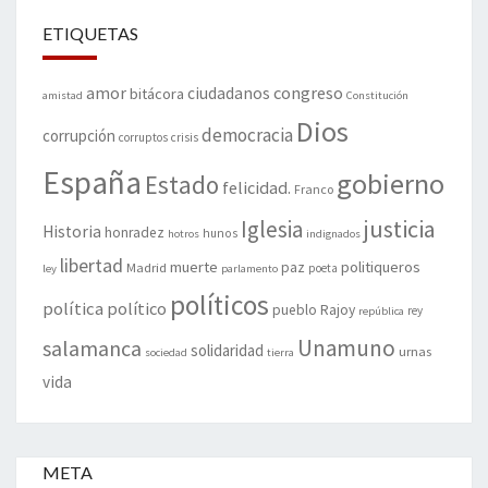
ETIQUETAS
amor
congreso
ciudadanos
bitácora
amistad
Constitución
Dios
democracia
corrupción
corruptos
crisis
España
gobierno
Estado
felicidad.
Franco
justicia
Iglesia
Historia
honradez
hunos
hotros
indignados
libertad
muerte
politiqueros
Madrid
paz
poeta
ley
parlamento
políticos
política
político
pueblo
Rajoy
rey
república
Unamuno
salamanca
solidaridad
urnas
sociedad
tierra
vida
META