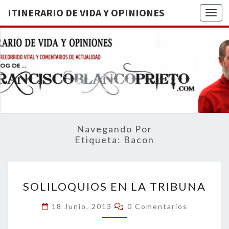
ITINERARIO DE VIDA Y OPINIONES
Togg
ITINERA
BREVE
RECORRIDO
VITAL Y
DE VIDA
COMENTARIOS
DE
OPINION
ACTUALIDAD
Navegando Por
Etiqueta:
Bacon
SOLILOQUIOS
SOLILOQUIOS EN LA TRIBUNA
EN
LA
Comentarios
18 Junio, 2013
0 Comentarios
TRIBUNA