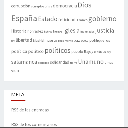
Dios
democracia
corrupción
corruptos
crisis
España
gobierno
Estado
felicidad.
Franco
justicia
Iglesia
Historia
honradez
hunos
hotros
indignados
libertad
muerte
politiqueros
Madrid
paz
poeta
ley
parlamento
políticos
política
político
pueblo
Rajoy
rey
república
Unamuno
salamanca
solidaridad
urnas
sociedad
tierra
vida
META
RSS de las entradas
RSS de los comentarios