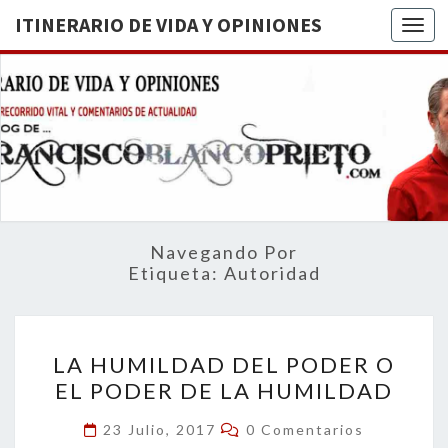
ITINERARIO DE VIDA Y OPINIONES
Togg
ITINERA
BREVE
RECORRIDO
VITAL Y
DE VIDA
COMENTARIOS
DE
OPINION
ACTUALIDAD
Navegando Por
Etiqueta:
Autoridad
LA
LA HUMILDAD DEL PODER O
HUMILDAD
EL PODER DE LA HUMILDAD
DEL
PODER
Comentarios
23 Julio, 2017
0 Comentarios