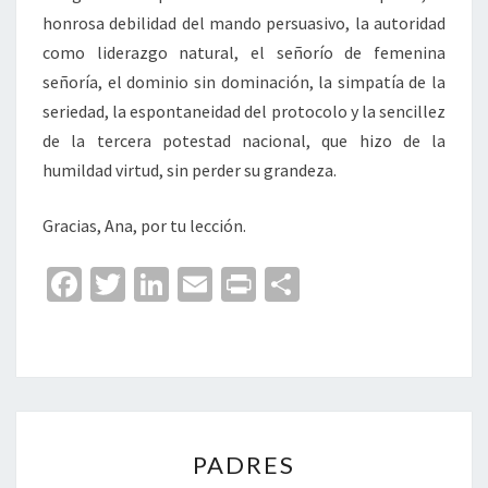
honrosa debilidad del mando persuasivo, la autoridad
como liderazgo natural, el señorío de femenina
señoría, el dominio sin dominación, la simpatía de la
seriedad, la espontaneidad del protocolo y la sencillez
de la tercera potestad nacional, que hizo de la
humildad virtud, sin perder su grandeza.
Gracias, Ana, por tu lección.
Fa
T
Li
E
Pr
C
ce
wi
n
m
in
o
b
tt
ke
ai
t
m
o
er
dI
l
p
o
n
ar
PADRES
k
tir
PADRES