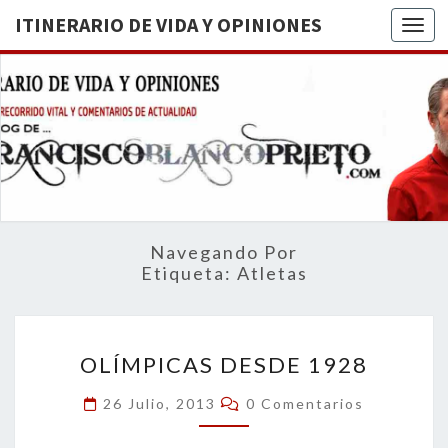
ITINERARIO DE VIDA Y OPINIONES
Togg
ITINERA
BREVE
RECORRIDO
VITAL Y
DE VIDA
COMENTARIOS
DE
OPINION
ACTUALIDAD
Navegando Por
Etiqueta:
Atletas
OLÍMPICAS
OLÍMPICAS DESDE 1928
DESDE
1928
Comentarios
26 Julio, 2013
0 Comentarios