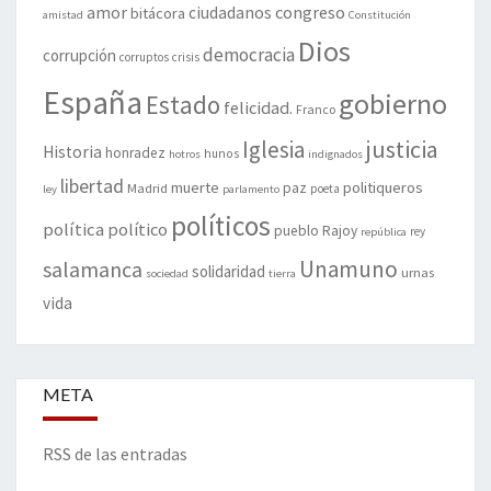
amor
congreso
ciudadanos
bitácora
amistad
Constitución
Dios
democracia
corrupción
corruptos
crisis
España
gobierno
Estado
felicidad.
Franco
justicia
Iglesia
Historia
honradez
hunos
hotros
indignados
libertad
muerte
politiqueros
Madrid
paz
poeta
ley
parlamento
políticos
política
político
pueblo
Rajoy
rey
república
Unamuno
salamanca
solidaridad
urnas
sociedad
tierra
vida
META
RSS de las entradas