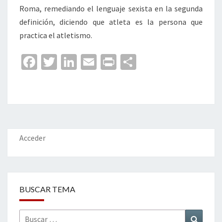
Roma, remediando el lenguaje sexista en la segunda
definición, diciendo que atleta es la persona que
practica el atletismo.
Fa
T
Li
E
Pr
C
ce
wi
n
m
in
o
b
tt
ke
ai
t
m
o
er
dI
l
p
o
n
ar
k
tir
Acceder
BUSCAR TEMA
Buscar
Buscar