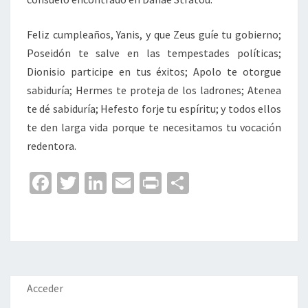
Feliz cumpleaños, Yanis, y que Zeus guíe tu gobierno;
Poseidón te salve en las tempestades políticas;
Dionisio participe en tus éxitos; Apolo te otorgue
sabiduría; Hermes te proteja de los ladrones; Atenea
te dé sabiduría; Hefesto forje tu espíritu; y todos ellos
te den larga vida porque te necesitamos tu vocación
redentora.
Fa
T
Li
E
Pr
C
ce
wi
n
m
in
o
b
tt
ke
ai
t
m
o
er
dI
l
p
o
n
ar
k
tir
Acceder