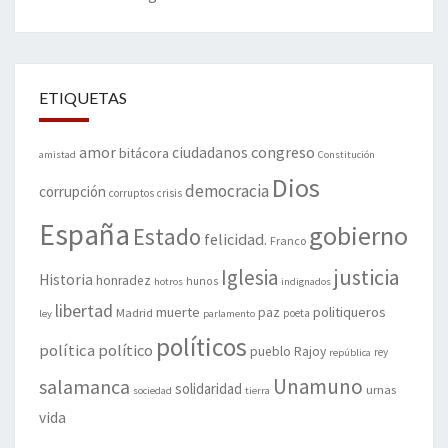
ETIQUETAS
amor
congreso
ciudadanos
bitácora
amistad
Constitución
Dios
democracia
corrupción
corruptos
crisis
España
gobierno
Estado
felicidad.
Franco
justicia
Iglesia
Historia
honradez
hunos
hotros
indignados
libertad
muerte
politiqueros
Madrid
paz
poeta
ley
parlamento
políticos
política
político
pueblo
Rajoy
rey
república
Unamuno
salamanca
solidaridad
urnas
sociedad
tierra
vida