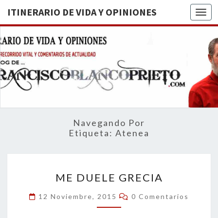
ITINERARIO DE VIDA Y OPINIONES
Togg
ITINERA
BREVE
RECORRIDO
VITAL Y
DE VIDA
COMENTARIOS
DE
OPINION
ACTUALIDAD
Navegando Por
Etiqueta:
Atenea
ME
ME DUELE GRECIA
DUELE
GRECIA
Comentarios
12 Noviembre, 2015
0 Comentarios