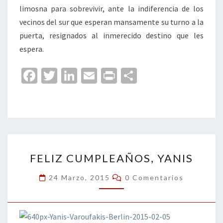
limosna para sobrevivir, ante la indiferencia de los
vecinos del sur que esperan mansamente su turno a la
puerta, resignados al inmerecido destino que les
espera.
Fa
T
Li
E
Pr
C
ce
wi
n
m
in
o
b
tt
ke
ai
t
m
o
er
dI
l
p
o
n
ar
FELIZ
k
tir
FELIZ CUMPLEAÑOS, YANIS
CUMPLEAÑOS,
YANIS
Comentarios
24 Marzo, 2015
0 Comentarios