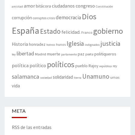
amor
congreso
ciudadanos
bitácora
amistad
Constitución
Dios
democracia
corrupción
corruptos
crisis
España
gobierno
Estado
felicidad.
Franco
justicia
Iglesia
Historia
honradez
hunos
hotros
indignados
libertad
muerte
politiqueros
Madrid
paz
poeta
ley
parlamento
políticos
política
político
pueblo
Rajoy
rey
república
Unamuno
salamanca
solidaridad
urnas
sociedad
tierra
vida
META
RSS de las entradas