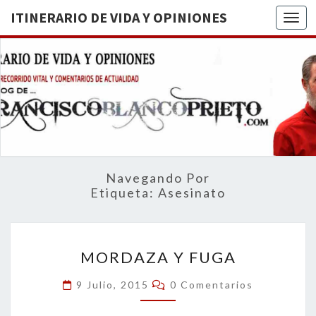
ITINERARIO DE VIDA Y OPINIONES
Togg
ITINERA
BREVE
RECORRIDO
VITAL Y
DE VIDA
COMENTARIOS
DE
OPINION
ACTUALIDAD
Navegando Por
Etiqueta:
Asesinato
MORDAZA
MORDAZA Y FUGA
Y
FUGA
Comentarios
9 Julio, 2015
0 Comentarios