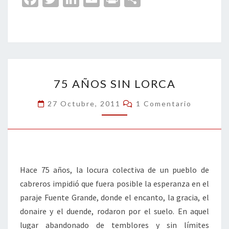
ce
wi
n
m
in
o
b
tt
ke
ai
t
m
o
er
dI
l
p
o
n
ar
75
k
tir
75 AÑOS SIN LORCA
AÑOS
SIN
Comentarios
27 Octubre, 2011
1 Comentario
LORCA
Hace 75 años, la locura colectiva de un pueblo de
cabreros impidió que fuera posible la esperanza en el
paraje Fuente Grande, donde el encanto, la gracia, el
donaire y el duende, rodaron por el suelo. En aquel
lugar abandonado de temblores y sin límites