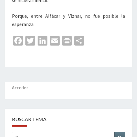
se hiciera silencio.
Porque, entre Alfácar y Víznar, no fue posible la
esperanza.
Fa
T
Li
E
Pr
C
ce
wi
n
m
in
o
b
tt
ke
ai
t
m
o
er
dI
l
p
o
n
ar
k
tir
Acceder
BUSCAR TEMA
Buscar
Buscar