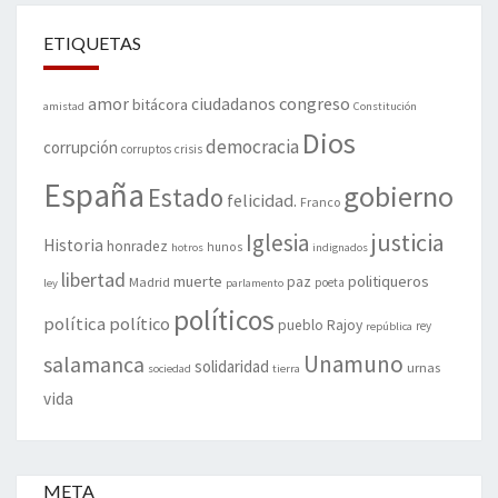
ETIQUETAS
amor
congreso
ciudadanos
bitácora
amistad
Constitución
Dios
democracia
corrupción
corruptos
crisis
España
gobierno
Estado
felicidad.
Franco
justicia
Iglesia
Historia
honradez
hunos
hotros
indignados
libertad
muerte
politiqueros
Madrid
paz
poeta
ley
parlamento
políticos
política
político
pueblo
Rajoy
rey
república
Unamuno
salamanca
solidaridad
urnas
sociedad
tierra
vida
META