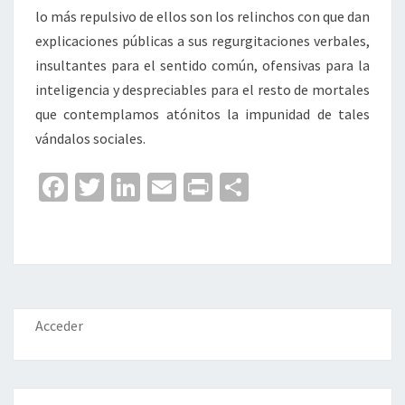
lo más repulsivo de ellos son los relinchos con que dan
explicaciones públicas a sus regurgitaciones verbales,
insultantes para el sentido común, ofensivas para la
inteligencia y despreciables para el resto de mortales
que contemplamos atónitos la impunidad de tales
vándalos sociales.
Fa
T
Li
E
Pr
C
ce
wi
n
m
in
o
b
tt
ke
ai
t
m
o
er
dI
l
p
o
n
ar
k
tir
Acceder