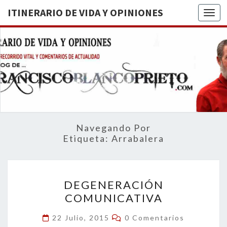
ITINERARIO DE VIDA Y OPINIONES
Togg
ITINERA
BREVE
RECORRIDO
VITAL Y
DE VIDA
COMENTARIOS
DE
OPINION
ACTUALIDAD
Navegando Por
Etiqueta:
Arrabalera
DEGENERACIÓN
DEGENERACIÓN
COMUNICATIVA
COMUNICATIVA
Comentarios
22 Julio, 2015
0 Comentarios