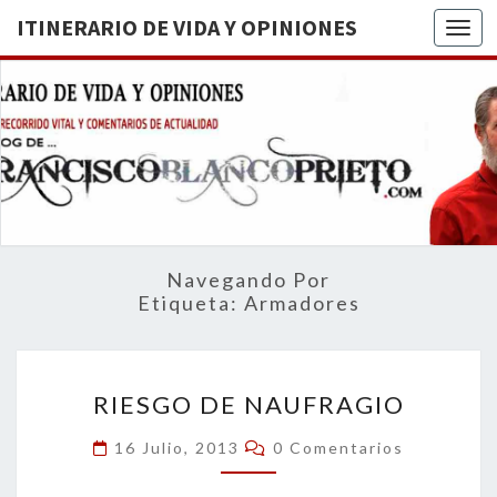
ITINERARIO DE VIDA Y OPINIONES
Togg
ITINERA
BREVE
RECORRIDO
VITAL Y
DE VIDA
COMENTARIOS
DE
OPINION
ACTUALIDAD
Navegando Por
Etiqueta:
Armadores
RIESGO
RIESGO DE NAUFRAGIO
DE
NAUFRAGIO
Comentarios
16 Julio, 2013
0 Comentarios