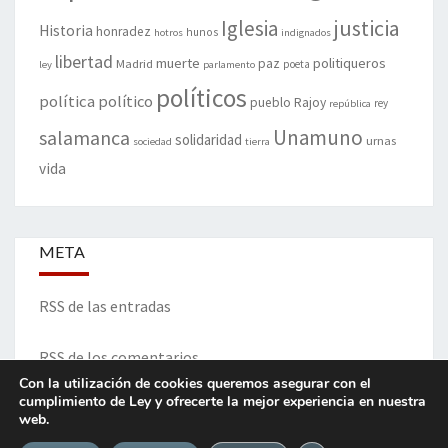
justicia
Iglesia
Historia
honradez
hunos
hotros
indignados
libertad
muerte
politiqueros
Madrid
paz
poeta
ley
parlamento
políticos
política
político
pueblo
Rajoy
rey
república
Unamuno
salamanca
solidaridad
urnas
sociedad
tierra
vida
META
RSS de las entradas
RSS de los comentarios
Con la utilización de cookies queremos asegurar con el
cumplimiento de Ley y ofrecerte la mejor experiencia en nuestra
web.
ITINERARIO DE VIDA Y OPINIONES - Francisco Blanco Prieto