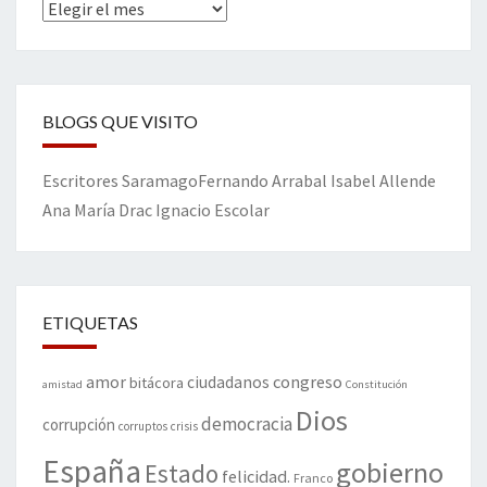
Archivos
BLOGS QUE VISITO
Escritores
Saramago
Fernando Arrabal
Isabel Allende
Ana María Drac
Ignacio Escolar
ETIQUETAS
amor
congreso
ciudadanos
bitácora
amistad
Constitución
Dios
democracia
corrupción
corruptos
crisis
España
gobierno
Estado
felicidad.
Franco