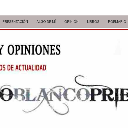
PRESENTACIÓN
ALGO DE MÍ
OPINIÓN
LIBROS
POEMARIO
ITIN
BREVE
RECORRIDO
VITAL Y
COMENTARIOS
DE V
DE
ACTUALIDAD