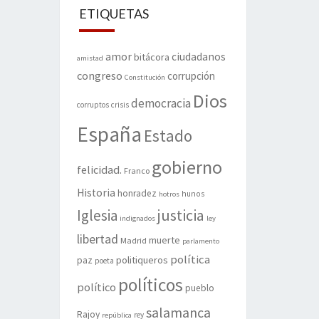
ETIQUETAS
amor
ciudadanos
bitácora
amistad
congreso
corrupción
Constitución
Dios
democracia
corruptos
crisis
España
Estado
gobierno
felicidad.
Franco
Historia
honradez
hunos
hotros
justicia
Iglesia
indignados
ley
libertad
muerte
Madrid
parlamento
política
politiqueros
paz
poeta
políticos
político
pueblo
salamanca
Rajoy
rey
república