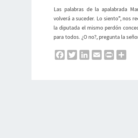
Las palabras de la apalabrada M
volverá a suceder. Lo siento”, nos re
la diputada el mismo perdón concedi
para todos. ¿O no?, pregunta la seño
Fa
T
Li
E
Pr
C
ce
wi
n
m
in
o
b
tt
ke
ai
t
m
o
er
dI
l
p
o
n
ar
k
tir