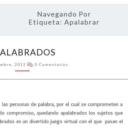
OPIN
Navegando Por
Etiqueta:
Apalabrar
APALABRADOS
PALABRADOS
Comentarios
embre, 2012
0 Comentarios
n las personas de palabra, por el cual se comprometen a
ado compromiso, quedando apalabrados los sujetos que
abrados es un divertido juego virtual con el que pasan el