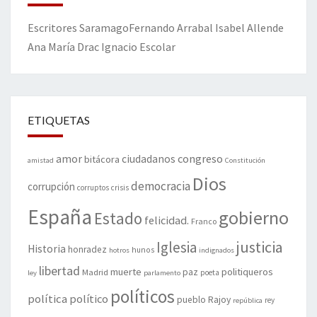
Escritores
Saramago
Fernando Arrabal
Isabel Allende
Ana María Drac
Ignacio Escolar
ETIQUETAS
amor
congreso
ciudadanos
bitácora
amistad
Constitución
Dios
democracia
corrupción
corruptos
crisis
España
gobierno
Estado
felicidad.
Franco
justicia
Iglesia
Historia
honradez
hunos
hotros
indignados
libertad
muerte
politiqueros
Madrid
paz
poeta
ley
parlamento
políticos
política
político
pueblo
Rajoy
rey
república