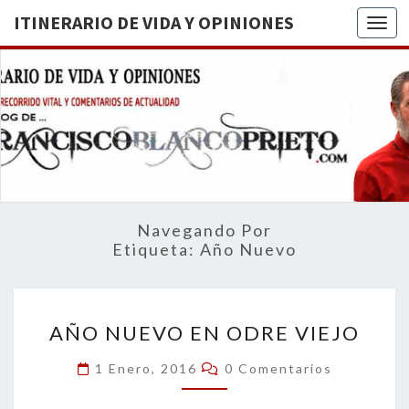
ITINERARIO DE VIDA Y OPINIONES
Togg
ITINERA
BREVE
RECORRIDO
VITAL Y
DE VIDA
COMENTARIOS
DE
OPINION
ACTUALIDAD
Navegando Por
Etiqueta:
Año Nuevo
AÑO
AÑO NUEVO EN ODRE VIEJO
NUEVO
EN
Comentarios
1 Enero, 2016
0 Comentarios
ODRE