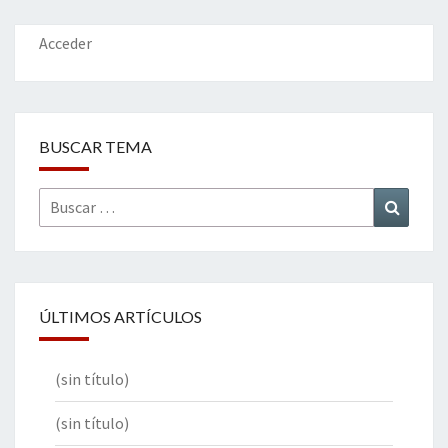
o
n
ar
k
tir
Acceder
BUSCAR TEMA
Buscar
Buscar
por:
ÚLTIMOS ARTÍCULOS
(sin título)
(sin título)