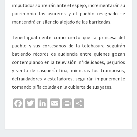
imputados sonreirán ante el espejo, incrementarán su
patrimonio los usureros y el pueblo resignado se
mantendrá en silencio alejado de las barricadas.
Tened igualmente como cierto que la princesa del
pueblo y sus cortesanos de la telebasura seguirán
batiendo récords de audiencia entre quienes gozan
contemplando en la televisión infidelidades, perjurios
y venta de casquería fina, mientras los tramposos,
defraudadores y estafadores, seguirán impunemente
tomando piña colada en la cubierta de sus yates.
Fa
T
Li
E
Pr
C
ce
wi
n
m
in
o
b
tt
ke
ai
t
m
o
er
dI
l
p