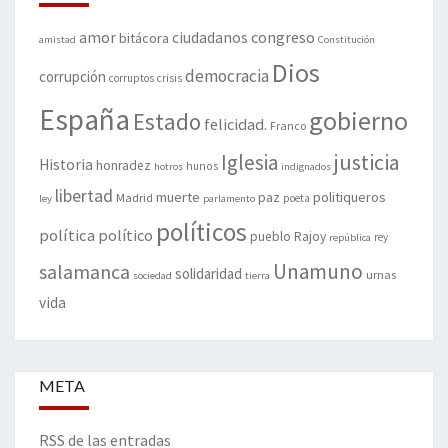
amor
congreso
ciudadanos
bitácora
amistad
Constitución
Dios
democracia
corrupción
corruptos
crisis
España
gobierno
Estado
felicidad.
Franco
justicia
Iglesia
Historia
honradez
hunos
hotros
indignados
libertad
muerte
politiqueros
Madrid
paz
poeta
ley
parlamento
políticos
política
político
pueblo
Rajoy
rey
república
Unamuno
salamanca
solidaridad
urnas
sociedad
tierra
vida
META
RSS de las entradas