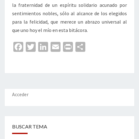
la fraternidad de un espíritu solidario acunado por
sentimientos nobles, sólo al alcance de los elegidos
para la felicidad, que merece un abrazo universal al
que uno hoy el mío en esta bitácora.
Fa
T
Li
E
Pr
C
ce
wi
n
m
in
o
b
tt
ke
ai
t
m
o
er
dI
l
p
o
n
ar
k
tir
Acceder
BUSCAR TEMA