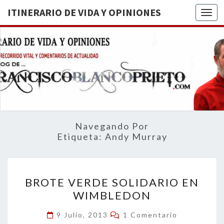
ITINERARIO DE VIDA Y OPINIONES
Togg
ITINERA
BREVE
RECORRIDO
VITAL Y
DE VIDA
COMENTARIOS
DE
OPINION
ACTUALIDAD
Navegando Por
Etiqueta:
Andy Murray
BROTE
BROTE VERDE SOLIDARIO EN
VERDE
WIMBLEDON
SOLIDARIO
EN
Comentarios
9 Julio, 2013
1 Comentario