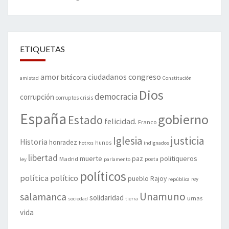
ETIQUETAS
amor
congreso
ciudadanos
bitácora
amistad
Constitución
Dios
democracia
corrupción
corruptos
crisis
España
gobierno
Estado
felicidad.
Franco
justicia
Iglesia
Historia
honradez
hunos
hotros
indignados
libertad
muerte
politiqueros
Madrid
paz
poeta
ley
parlamento
políticos
política
político
pueblo
Rajoy
rey
república
Unamuno
salamanca
solidaridad
urnas
sociedad
tierra
vida