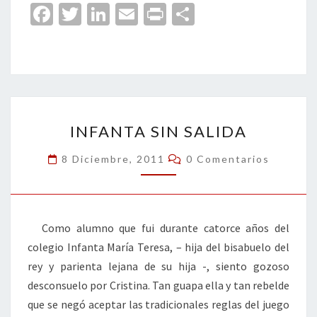
Fa
T
Li
E
Pr
C
ce
wi
n
m
in
o
b
tt
ke
ai
t
m
o
er
dI
l
p
o
n
ar
INFANTA
k
tir
INFANTA SIN SALIDA
SIN
SALIDA
Comentarios
8 Diciembre, 2011
0 Comentarios
Como alumno que fui durante catorce años del
colegio Infanta María Teresa, – hija del bisabuelo del
rey y parienta lejana de su hija -, siento gozoso
desconsuelo por Cristina. Tan guapa ella y tan rebelde
que se negó aceptar las tradicionales reglas del juego