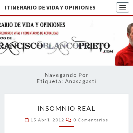
ITINERARIO DE VIDA Y OPINIONES
Togg
ITINERA
BREVE
RECORRIDO
VITAL Y
DE VIDA
COMENTARIOS
DE
OPINION
ACTUALIDAD
Navegando Por
Etiqueta:
Anasagasti
INSOMNIO
INSOMNIO REAL
REAL
Comentarios
15 Abril, 2012
0 Comentarios