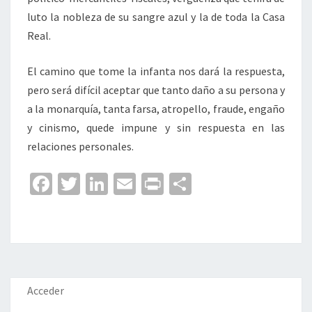
luto la nobleza de su sangre azul y la de toda la Casa
Real.
El camino que tome la infanta nos dará la respuesta,
pero será difícil aceptar que tanto daño a su persona y
a la monarquía, tanta farsa, atropello, fraude, engaño
y cinismo, quede impune y sin respuesta en las
relaciones personales.
Fa
T
Li
E
Pr
C
ce
wi
n
m
in
o
b
tt
ke
ai
t
m
o
er
dI
l
p
o
n
ar
k
tir
Acceder