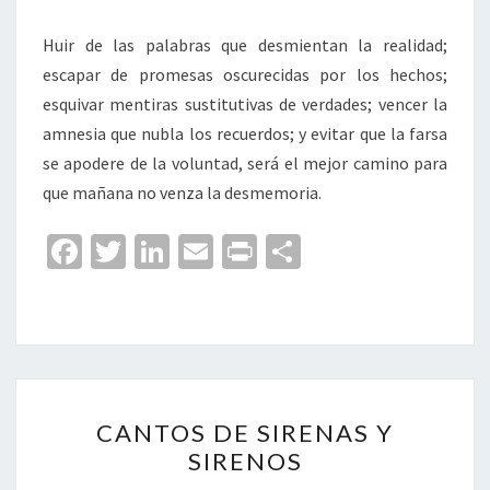
Huir de las palabras que desmientan la realidad;
escapar de promesas oscurecidas por los hechos;
esquivar mentiras sustitutivas de verdades; vencer la
amnesia que nubla los recuerdos; y evitar que la farsa
se apodere de la voluntad, será el mejor camino para
que mañana no venza la desmemoria.
Fa
T
Li
E
Pr
C
ce
wi
n
m
in
o
b
tt
ke
ai
t
m
o
er
dI
l
p
o
n
ar
CANTOS
k
tir
CANTOS DE SIRENAS Y
DE
SIRENOS
SIRENAS