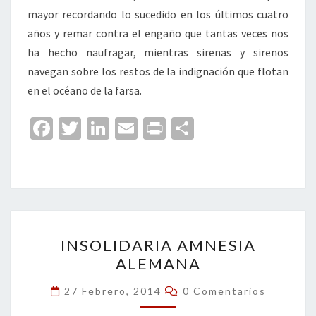
mayor recordando lo sucedido en los últimos cuatro
años y remar contra el engaño que tantas veces nos
ha hecho naufragar, mientras sirenas y sirenos
navegan sobre los restos de la indignación que flotan
en el océano de la farsa.
Fa
T
Li
E
Pr
C
ce
wi
n
m
in
o
b
tt
ke
ai
t
m
o
er
dI
l
p
o
n
ar
INSOLIDARIA
k
tir
INSOLIDARIA AMNESIA
AMNESIA
ALEMANA
ALEMANA
Comentarios
27 Febrero, 2014
0 Comentarios