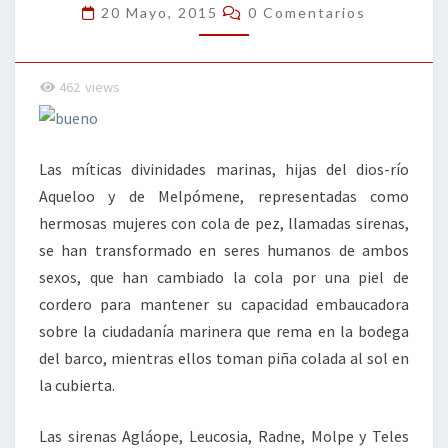
Y
Comentarios
20 Mayo, 2015
0 Comentarios
SIRENOS
462
views
Las míticas divinidades marinas, hijas del dios-río
Aqueloo y de Melpómene, representadas como
hermosas mujeres con cola de pez, llamadas sirenas,
se han transformado en seres humanos de ambos
sexos, que han cambiado la cola por una piel de
cordero para mantener su capacidad embaucadora
sobre la ciudadanía marinera que rema en la bodega
del barco, mientras ellos toman piña colada al sol en
la cubierta.
Las sirenas Agláope, Leucosia, Radne, Molpe y Teles