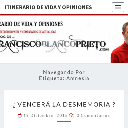
ITINERARIO DE VIDA Y OPINIONES
Togg
ITINERA
BREVE
RECORRIDO
VITAL Y
DE VIDA
COMENTARIOS
DE
OPINION
ACTUALIDAD
Navegando Por
Etiqueta:
Amnesia
¿
¿ VENCERÁ LA DESMEMORIA ?
VENCERÁ
LA
Comentarios
19 Diciembre, 2015
0 Comentarios
DESMEMORIA