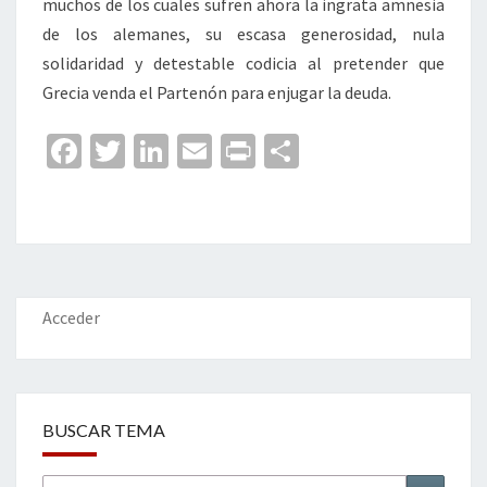
muchos de los cuales sufren ahora la ingrata amnesia
de los alemanes, su escasa generosidad, nula
solidaridad y detestable codicia al pretender que
Grecia venda el Partenón para enjugar la deuda.
Fa
T
Li
E
Pr
C
ce
wi
n
m
in
o
b
tt
ke
ai
t
m
o
er
dI
l
p
o
n
ar
k
tir
Acceder
BUSCAR TEMA