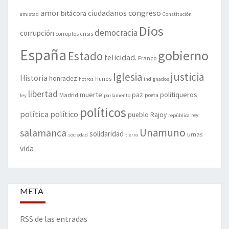
amor
congreso
ciudadanos
bitácora
amistad
Constitución
Dios
democracia
corrupción
corruptos
crisis
España
gobierno
Estado
felicidad.
Franco
justicia
Iglesia
Historia
honradez
hunos
hotros
indignados
libertad
muerte
politiqueros
Madrid
paz
poeta
ley
parlamento
políticos
política
político
pueblo
Rajoy
rey
república
Unamuno
salamanca
solidaridad
urnas
sociedad
tierra
vida
META
RSS de las entradas