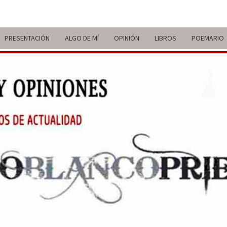
PRESENTACIÓN
ALGO DE MÍ
OPINIÓN
LIBROS
POEMARIO
ITIN
BREVE
RECORRIDO
VITAL Y
COMENTARIOS
DE V
DE
ACTUALIDAD