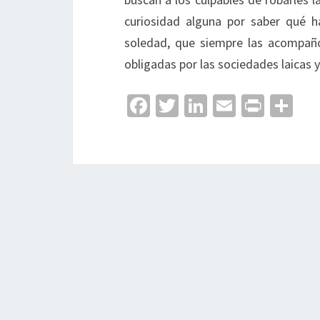
curiosidad alguna por saber qué h
soledad, que siempre las acompañó,
obligadas por las sociedades laicas y 
Fa
T
Li
E
Pr
C
ce
wi
n
m
in
o
b
tt
ke
ai
t
m
o
er
dI
l
p
o
n
ar
k
tir