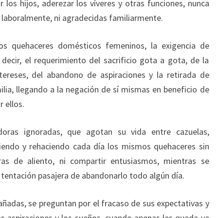
r los hijos, aderezar los víveres y otras funciones, nunca
 laboralmente, ni agradecidas familiarmente.
los quehaceres domésticos femeninos, la exigencia de
decir, el requerimiento del sacrificio gota a gota, de la
ntereses, del abandono de aspiraciones y la retirada de
ilia, llegando a la negación de sí mismas en beneficio de
 ellos.
adoras ignoradas, que agotan su vida entre cazuelas,
iendo y rehaciendo cada día los mismos quehaceres sin
bras de aliento, ni compartir entusiasmos, mientras se
a tentación pasajera de abandonarlo todo algún día.
añadas, se preguntan por el fracaso de sus expectativas y
las aspiraciones y los sueños, cuando apenas les queda ya