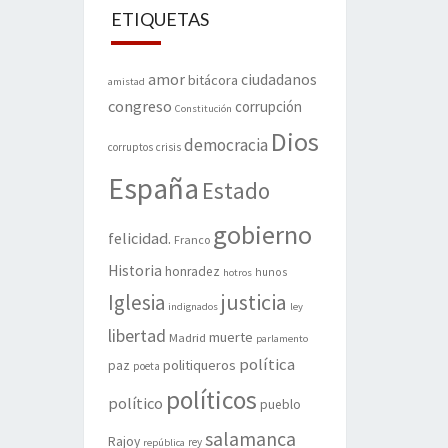
ETIQUETAS
amor
ciudadanos
bitácora
amistad
congreso
corrupción
Constitución
Dios
democracia
corruptos
crisis
España
Estado
gobierno
felicidad.
Franco
Historia
honradez
hunos
hotros
justicia
Iglesia
indignados
ley
libertad
muerte
Madrid
parlamento
política
politiqueros
paz
poeta
políticos
político
pueblo
salamanca
Rajoy
rey
república