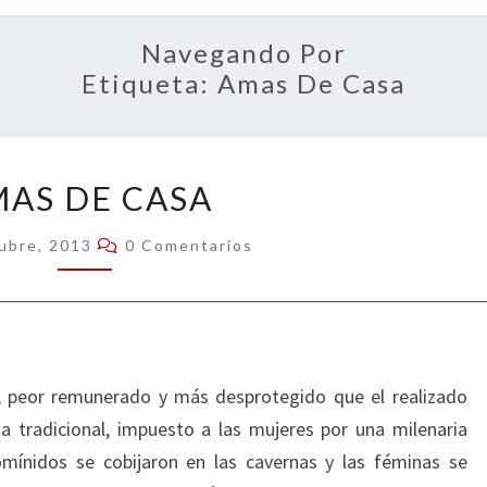
OPIN
Navegando Por
Etiqueta:
Amas De Casa
AMAS
AS DE CASA
DE
CASA
Comentarios
ubre, 2013
0 Comentarios
, peor remunerado y más desprotegido que el realizado
a tradicional, impuesto a las mujeres por una milenaria
omínidos se cobijaron en las cavernas y las féminas se