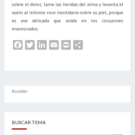
sobre el dolor, lame las heridas del alma y levanta el
vuelo al mínimo roce insolidario sobre su piel, porque
es ave delicada que anida en los corazones
enamorados.
Fa
T
Li
E
Pr
C
ce
wi
n
m
in
o
b
tt
ke
ai
t
m
o
er
dI
l
p
o
n
ar
k
tir
Acceder
BUSCAR TEMA