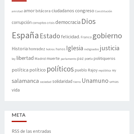
amor
congreso
ciudadanos
bitácora
amistad
Constitución
Dios
democracia
corrupción
corruptos
crisis
España
gobierno
Estado
felicidad.
Franco
justicia
Iglesia
Historia
honradez
hunos
hotros
indignados
libertad
muerte
politiqueros
Madrid
paz
poeta
ley
parlamento
políticos
política
político
pueblo
Rajoy
rey
república
Unamuno
salamanca
solidaridad
urnas
sociedad
tierra
vida
META
RSS de las entradas