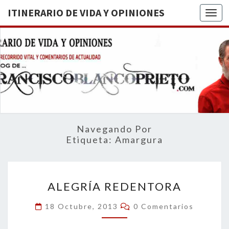
ITINERARIO DE VIDA Y OPINIONES
Togg
ITINERA
BREVE
RECORRIDO
VITAL Y
DE VIDA
COMENTARIOS
DE
OPINION
ACTUALIDAD
Navegando Por
Etiqueta:
Amargura
ALEGRÍA
ALEGRÍA REDENTORA
REDENTORA
Comentarios
18 Octubre, 2013
0 Comentarios