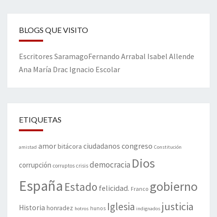
BLOGS QUE VISITO
Escritores
Saramago
Fernando Arrabal
Isabel Allende
Ana María Drac
Ignacio Escolar
ETIQUETAS
amor
congreso
ciudadanos
bitácora
amistad
Constitución
Dios
democracia
corrupción
corruptos
crisis
España
gobierno
Estado
felicidad.
Franco
justicia
Iglesia
Historia
honradez
hunos
hotros
indignados