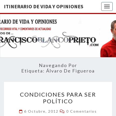
ITINERARIO DE VIDA Y OPINIONES
Togg
ITINERA
BREVE
RECORRIDO
VITAL Y
DE VIDA
COMENTARIOS
DE
OPINION
ACTUALIDAD
Navegando Por
Etiqueta:
Álvaro De Figueroa
CONDICIONES
CONDICIONES PARA SER
PARA
POLÍTICO
SER
POLÍTICO
Comentarios
6 Octubre, 2012
0 Comentarios