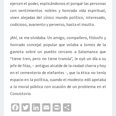
ejercen el poder, explicándonos el porqué las personas
con sentimientos nobles y honrada vida espiritual,
viven alejadas del cínico mundo político, interesado,
codicioso, avariento y perverso, hasta el insulto.
¡Ah!, se me olvidaba. Un amigo, compañero, filósofo y
honrado concejal popular que volaba a lomos de la
gaviota sobre un pueblo cercano a Salamanca que
“tiene tren, pero no tiene tranvía”, le oyó un día a su
jefe de filas, – antiguo alcalde de la ciudad charra y hoy
en el cementerio de elefantes -, que la ética no tenía
espacio en la política, cuando el modesto edil apelaba
a la moral pública con ocasión de un problema en el
Consistorio.
Fa
T
Li
E
Pr
C
ce
wi
n
m
in
o