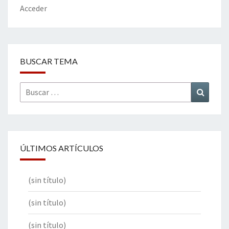
k
tir
Acceder
BUSCAR TEMA
Buscar
Buscar
por:
ÚLTIMOS ARTÍCULOS
(sin título)
(sin título)
(sin título)