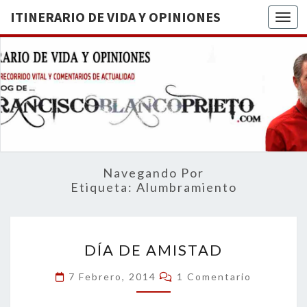
ITINERARIO DE VIDA Y OPINIONES
Togg
ITINERA
BREVE
RECORRIDO
VITAL Y
DE VIDA
COMENTARIOS
DE
OPINION
ACTUALIDAD
Navegando Por
Etiqueta:
Alumbramiento
DÍA
DÍA DE AMISTAD
DE
AMISTAD
Comentarios
7 Febrero, 2014
1 Comentario