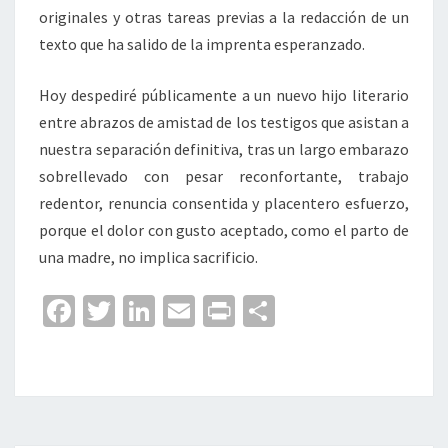
originales y otras tareas previas a la redacción de un
texto que ha salido de la imprenta esperanzado.
Hoy despediré públicamente a un nuevo hijo literario
entre abrazos de amistad de los testigos que asistan a
nuestra separación definitiva, tras un largo embarazo
sobrellevado con pesar reconfortante, trabajo
redentor, renuncia consentida y placentero esfuerzo,
porque el dolor con gusto aceptado, como el parto de
una madre, no implica sacrificio.
Fa
T
Li
E
Pr
C
ce
wi
n
m
in
o
b
tt
ke
ai
t
m
o
er
dI
l
p
o
n
ar