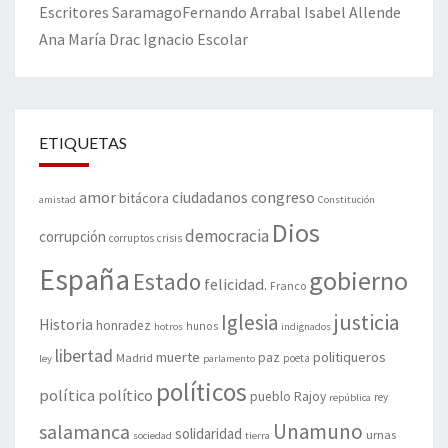
Escritores
Saramago
Fernando Arrabal
Isabel Allende
Ana María Drac
Ignacio Escolar
ETIQUETAS
amor
congreso
ciudadanos
bitácora
amistad
Constitución
Dios
democracia
corrupción
corruptos
crisis
España
gobierno
Estado
felicidad.
Franco
justicia
Iglesia
Historia
honradez
hunos
hotros
indignados
libertad
muerte
politiqueros
Madrid
paz
poeta
ley
parlamento
políticos
política
político
pueblo
Rajoy
rey
república
Unamuno
salamanca
solidaridad
urnas
sociedad
tierra