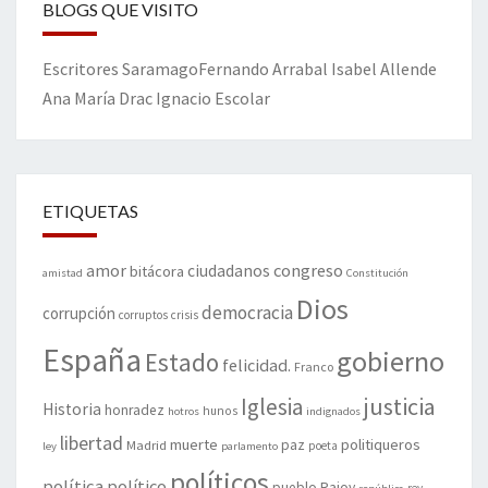
BLOGS QUE VISITO
Escritores
Saramago
Fernando Arrabal
Isabel Allende
Ana María Drac
Ignacio Escolar
ETIQUETAS
amor
congreso
ciudadanos
bitácora
amistad
Constitución
Dios
democracia
corrupción
corruptos
crisis
España
gobierno
Estado
felicidad.
Franco
justicia
Iglesia
Historia
honradez
hunos
hotros
indignados
libertad
muerte
politiqueros
Madrid
paz
poeta
ley
parlamento
políticos
política
político
pueblo
Rajoy