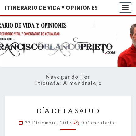
ITINERARIO DE VIDA Y OPINIONES
Togg
ITINERA
BREVE
RECORRIDO
VITAL Y
DE VIDA
COMENTARIOS
DE
OPINION
ACTUALIDAD
Navegando Por
Etiqueta:
Almendralejo
DÍA
DÍA DE LA SALUD
DE
LA
Comentarios
22 Diciembre, 2015
0 Comentarios
SALUD