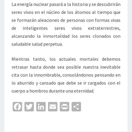
La energía nuclear pasará a la historia y se descubrirán
seres vivos en el núcleo de los átomos al tiempo que
se formarán aleaciones de personas con formas vivas
de inteligentes seres vivos extraterrestres,
alcanzando la inmortalidad los seres clonados con
saludable salud perpetua.
Mientras tanto, los actuales mortales debemos
retrasar hasta donde sea posible nuestra inevitable
cita con la innombrable, consolándonos pensando en
lo aburrido y cansado que debe se ir cargados con el
cuerpo a hombros durante una eternidad.
Fa
T
Li
E
Pr
C
ce
wi
n
m
in
o
b
tt
ke
ai
t
m