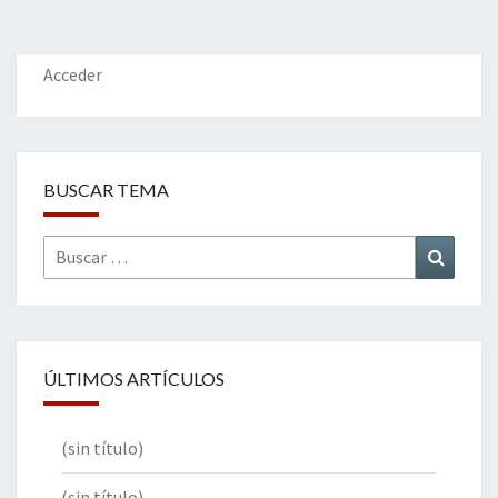
o
er
dI
l
p
o
n
ar
k
tir
Acceder
BUSCAR TEMA
Buscar
Buscar
por:
ÚLTIMOS ARTÍCULOS
(sin título)
(sin título)