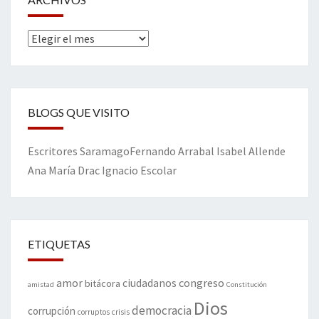
Archivos
BLOGS QUE VISITO
Escritores
Saramago
Fernando Arrabal
Isabel Allende
Ana María Drac
Ignacio Escolar
ETIQUETAS
amor
congreso
ciudadanos
bitácora
amistad
Constitución
Dios
democracia
corrupción
corruptos
crisis