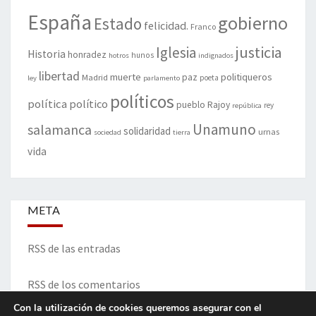
España
gobierno
Estado
felicidad.
Franco
justicia
Iglesia
Historia
honradez
hunos
hotros
indignados
libertad
muerte
politiqueros
Madrid
paz
poeta
ley
parlamento
políticos
política
político
pueblo
Rajoy
rey
república
Unamuno
salamanca
solidaridad
urnas
sociedad
tierra
vida
META
RSS de las entradas
RSS de los comentarios
Con la utilización de cookies queremos asegurar con el