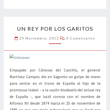
b
tt
ke
ai
t
m
o
er
dI
l
p
o
n
ar
UN
k
tir
UN REY POR LOS GARITOS
REY
POR
Comentarios
29 Noviembre, 2013
0 Comentarios
LOS
GARITOS
Empujado por Cánovas del Castillo, el general
Martínez Campos dio en Sagunto un golpe de mano
para sentar en el trono de España al hijo de la
promiscua Isabel – a la sazón bisabuelo del actual rey
de España -, que lució corona con el nombre de
Alfonso XII desde 1874 hasta el 25 de noviembre de
1885 en que una mala tuberculosis que se llevó por