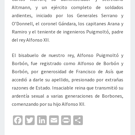
Altmann, y un ejército completo de soldados
ardientes, iniciado por los Generales Serrano y
O’Donnell, el coronel Gándara, los capitanes Arana y
Ramiro y el teniente de ingenieros Puigmoltó, padre
del rey Alfonso XII.
El bisabuelo de nuestro rey, Alfonso Puigmoltó y
Borbón, fue registrado como Alfonso de Borbón y
Borbón, por generosidad de Francisco de Asís que
accedió a darle su apellido, presionado por extrañas
razones de Estado. Insaciable reina que transmitió su
ardentía sexual a varias generaciones de Borbones,
comenzando por su hijo Alfonso XII.
Fa
T
Li
E
Pr
C
ce
wi
n
m
in
o