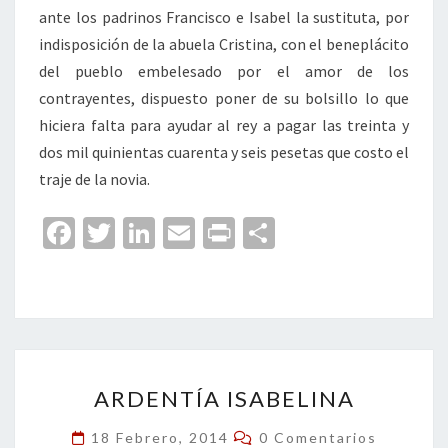
ante los padrinos Francisco e Isabel la sustituta, por
indisposición de la abuela Cristina, con el beneplácito
del pueblo embelesado por el amor de los
contrayentes, dispuesto poner de su bolsillo lo que
hiciera falta para ayudar al rey a pagar las treinta y
dos mil quinientas cuarenta y seis pesetas que costo el
traje de la novia.
Fa
T
Li
E
Pr
C
ce
wi
n
m
in
o
b
tt
ke
ai
t
m
o
er
dI
l
p
o
n
ar
ARDENTÍA
k
tir
ARDENTÍA ISABELINA
ISABELINA
Comentarios
18 Febrero, 2014
0 Comentarios