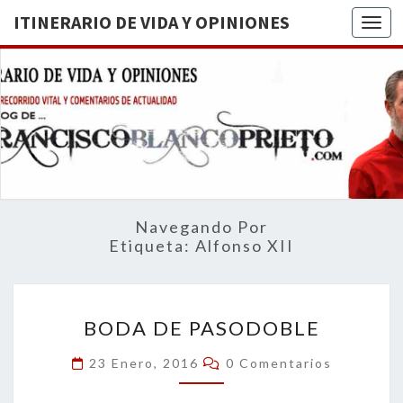
ITINERARIO DE VIDA Y OPINIONES
Togg
ITINERA
BREVE
RECORRIDO
VITAL Y
DE VIDA
COMENTARIOS
DE
OPINION
ACTUALIDAD
Navegando Por
Etiqueta:
Alfonso XII
BODA
BODA DE PASODOBLE
DE
PASODOBLE
Comentarios
23 Enero, 2016
0 Comentarios