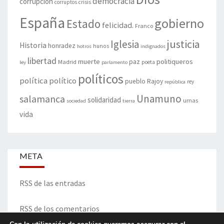
democracia
corrupción
corruptos
crisis
España
gobierno
Estado
felicidad.
Franco
justicia
Iglesia
Historia
honradez
hunos
hotros
indignados
libertad
muerte
politiqueros
Madrid
paz
poeta
ley
parlamento
políticos
política
político
pueblo
Rajoy
rey
república
Unamuno
salamanca
solidaridad
urnas
sociedad
tierra
vida
META
RSS de las entradas
RSS de los comentarios