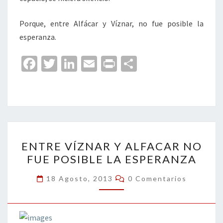
Porque, entre Alfácar y Víznar, no fue posible la
esperanza.
Fa
T
Li
E
Pr
C
ce
wi
n
m
in
o
b
tt
ke
ai
t
m
o
er
dI
l
p
o
n
ar
ENTRE
k
tir
ENTRE VÍZNAR Y ALFACAR NO
VÍZNAR
FUE POSIBLE LA ESPERANZA
Y
ALFACAR
Comentarios
18 Agosto, 2013
0 Comentarios
NO
FUE
POSIBLE