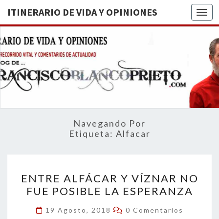
ITINERARIO DE VIDA Y OPINIONES
Togg
ITINERA
BREVE
RECORRIDO
VITAL Y
DE VIDA
COMENTARIOS
DE
OPINION
ACTUALIDAD
Navegando Por
Etiqueta:
Alfacar
ENTRE
ENTRE ALFÁCAR Y VÍZNAR NO
ALFÁCAR
FUE POSIBLE LA ESPERANZA
Y
VÍZNAR
Comentarios
19 Agosto, 2018
0 Comentarios